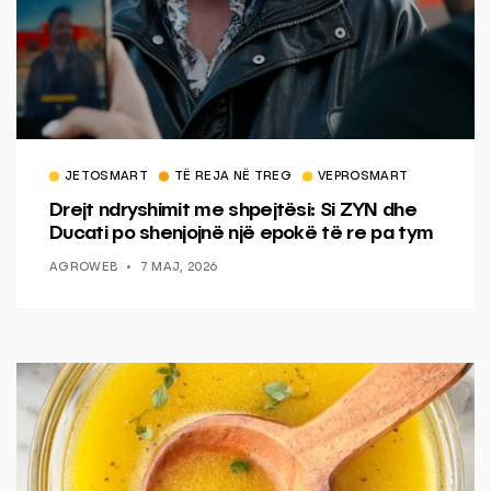
JETOSMART
TË REJA NË TREG
VEPROSMART
Drejt ndryshimit me shpejtësi: Si ZYN dhe
Ducati po shenjojnë një epokë të re pa tym
AGROWEB
7 MAJ, 2026