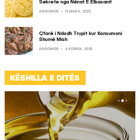
Sekrete nga Nënat E Elbasanit
AGROWEB
13 MARS, 2025
Çfarë i Ndodh Trupit kur Konsumoni
Shumë Mish
AGROWEB
4 KORRIK, 2025
KËSHILLA E DITËS