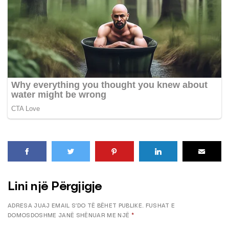
Lini një Përgjigje
ADRESA JUAJ EMAIL S’DO TË BËHET PUBLIKE.
FUSHAT E
DOMOSDOSHME JANË SHËNUAR ME NJË
*