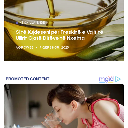
KËSHILLA & IDE
Si të Kujdeseni për Freskinë e Vajit të
Ullirit Gjatë Ditëve të Nxehta
AGROWEB
7 QERSHOR, 2025