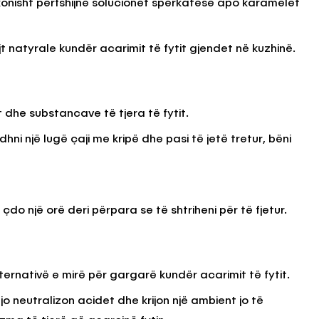
akonisht përfshijnë solucionet spërkatëse apo karamelet
t natyrale kundër acarimit të fytit gjendet në kuzhinë.
KËSHILLA & IDE
Përdorni
Rreziqet dhe Problemet që
për Ruajtjen
Vijnë Nga Akulloret e
Vjetëruara
 dhe substancave të tjera të fytit.
, 2025
AGROWEB
10 QERSHOR, 2025
dhni një lugë çaji me kripë dhe pasi të jetë tretur, bëni
do një orë deri përpara se të shtriheni për të fjetur.
ternativë e mirë për gargarë kundër acarimit të fytit.
 neutralizon acidet dhe krijon një ambient jo të