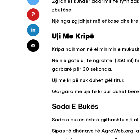
Zgjidhjet kundër acarimit të fytit z
zbutëse.
Një nga zgjidhjet më efikase dhe krej
KËSHILLA & IDE
Pse Nuk Duhet të 
Uji Me Kripë
Letrën e Aluminit 
e Ushqimeve
Kripa ndihmon në eliminimin e mukusit
AGROWEB
7 QERSHOR
Në një gotë uji të ngrohtë (250 ml) hi
garbarë për 30 sekonda.
Uji me kripë nuk duhet gëlltitur.
Gargara me ujë të kripur duhet bërë ç
Soda E Bukës
Soda e bukës është gjithashtu një al
Sipas të dhënave të AgroWeb.org, ajo