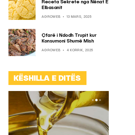
Receta Sekrete nga Nënat E
Elbasanit
AGROWEB
13 MARS, 2025
Çfarë i Ndodh Trupit kur
Konsumoni Shumë Mish
AGROWEB
4 KORRIK, 2025
KËSHILLA E DITËS