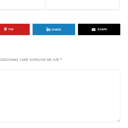
PIN
SHARE
SHARE
OSDOSHME JANË SHËNUAR ME NJË
*