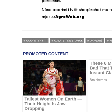
përsërisni.
Nëse acarimi i fytit shoqërohet me 
mjeku.
/AgroWeb.org
ACARIMI I FYTIT
ACIDITETI NE STOMAK
GARGARË
K