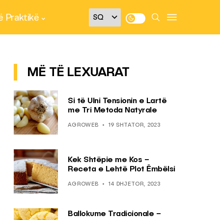
 Praktikë
MË TË LEXUARAT
Si të Ulni Tensionin e Lartë
me Tri Metoda Natyrale
AGROWEB
19 SHTATOR, 2023
Kek Shtëpie me Kos –
Receta e Lehtë Plot Ëmbëlsi
AGROWEB
14 DHJETOR, 2023
Ballokume Tradicionale –