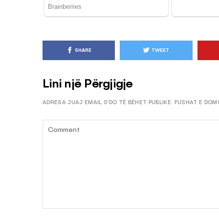
SHARE
TWEET
Lini një Përgjigje
ADRESA JUAJ EMAIL S’DO TË BËHET PUBLIKE.
FUSHAT E DOM