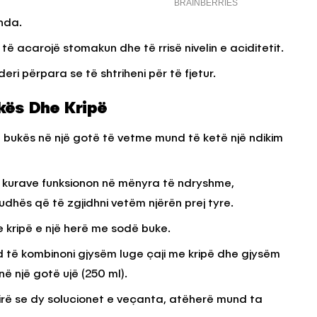
nda.
të acarojë stomakun dhe të rrisë nivelin e aciditetit.
ri përpara se të shtriheni për të fjetur.
kës Dhe Kripë
së bukës në një gotë të vetme mund të ketë një ndikim
j kurave funksionon në mënyra të ndryshme,
udhës që të zgjidhni vetëm njërën prej tyre.
 kripë e një herë me sodë buke.
 të kombinoni gjysëm luge çaji me kripë dhe gjysëm
në një gotë ujë (250 ml).
mirë se dy solucionet e veçanta, atëherë mund ta