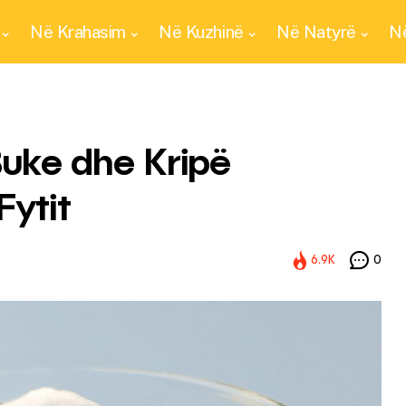
Në Krahasim
Në Kuzhinë
Në Natyrë
Në
uke dhe Kripë
Fytit
6.9K
0