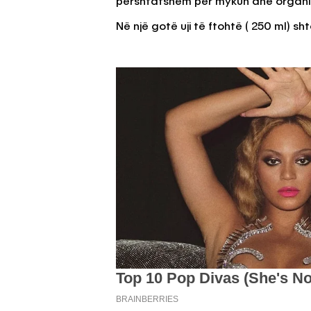
përshtatshëm për mykun dhe organiz
Në një gotë uji të ftohtë ( 250 ml) sh