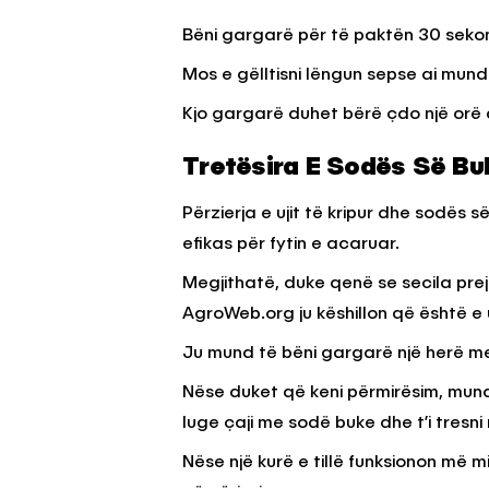
Bëni gargarë për të paktën 30 seko
Mos e gëlltisni lëngun sepse ai mund 
Kjo gargarë duhet bërë çdo një orë de
Tretësira E Sodës Së Bu
Përzierja e ujit të kripur dhe sodës 
efikas për fytin e acaruar.
Megjithatë, duke qenë se secila pre
AgroWeb.org ju këshillon që është e 
Ju mund të bëni gargarë një herë me
Nëse duket që keni përmirësim, mund
luge çaji me sodë buke dhe t’i tresni 
Nëse një kurë e tillë funksionon më 