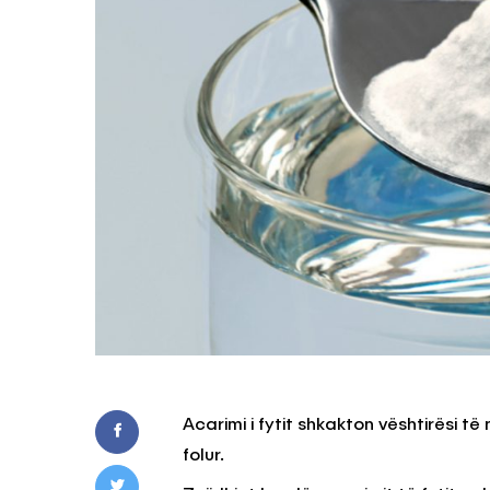
Acarimi i fytit shkakton vështirësi t
folur.