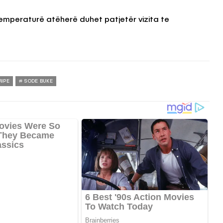
temperaturë atëherë duhet patjetër vizita te
RIPE
SODE BUKE