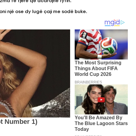
ma të tjerë që acarojnë fytin.
toni një ose dy lugë çaji me sodë buke.