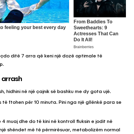
do ditë 7 arra që keni një dozë optimale të
p.
 arrash
, hidhini në një çajnik së bashku me dy gota ujë.
 të ftohen për 10 minuta. Pini nga një gllënkë para se
4 muaj dhe do të kini në kontroll fluksin e jodit në
i një shëndet më të përmirësuar, metabolizëm normal