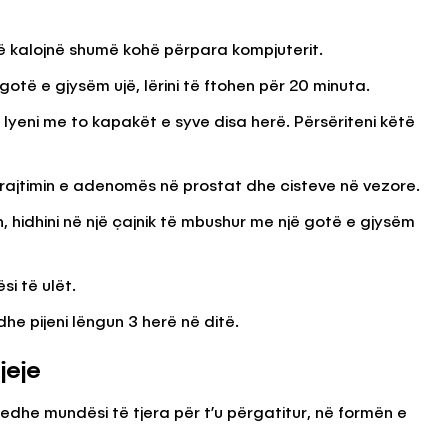
ë kalojnë shumë kohë përpara kompjuterit.
 gotë e gjysëm ujë, lërini të ftohen për 20 minuta.
 lyeni me to kapakët e syve disa herë. Përsëriteni këtë
rajtimin e adenomës në prostat dhe cisteve në vezore.
, hidhini në një çajnik të mbushur me një gotë e gjysëm
si të ulët.
dhe pijeni lëngun 3 herë në ditë.
jeje
edhe mundësi të tjera për t’u përgatitur, në formën e