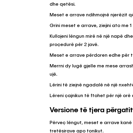
dhe qetësi.
Meset e arrave ndihmojnë njerëzit q
Grini meset e arrave, ziejini ato me 1
Kullojeni lëngun mirë në një napë dhe
proçedurë për 2 javë.
Meset e arrave përdoren edhe për t
Merrni dy lugë gjelle me mese arrash
ujë.
Lërini të ziejnë ngadalë në një nxehtë
Lëreni çajnikun të ftohet për një orë 
Versione të tjera përgatit
Përveç lëngut, meset e arrave kanë 
tretësirave apo tonikut.