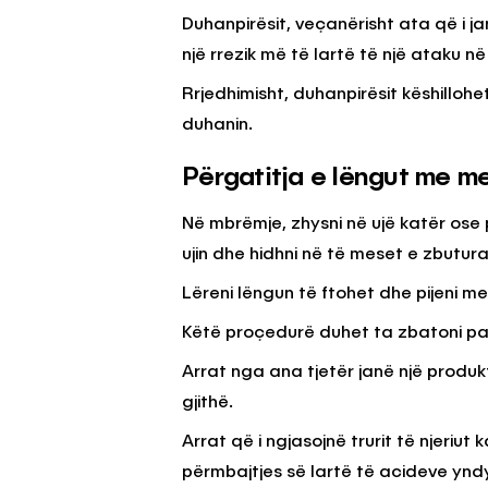
Duhanpirësit, veçanërisht ata që i j
një rrezik më të lartë të një ataku n
Rrjedhimisht, duhanpirësit këshilloh
duhanin.
Përgatitja e lëngut me m
Në mbrëmje, zhysni në ujë katër ose pe
ujin dhe hidhni në të meset e zbutura
Lëreni lëngun të ftohet dhe pijeni 
Këtë proçedurë duhet ta zbatoni pa
Arrat nga ana tjetër janë një prod
gjithë.
Arrat që i ngjasojnë trurit të njeriut 
përmbajtjes së lartë të acideve yndy