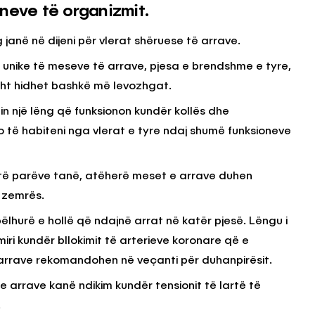
neve të organizmit.
anë në dijeni për vlerat shëruese të arrave.
KËSHILLA & IDE
t unike të meseve të arrave, pjesa e brendshme e tyre,
Përdorni
Rreziqet dhe Problemet që
për Ruajtjen
Vijnë Nga Akulloret e
isht hidhet bashkë më levozhgat.
Vjetëruara
n një lëng që funksionon kundër kollës dhe
, 2025
AGROWEB
10 QERSHOR, 2025
të habiteni nga vlerat e tyre ndaj shumë funksioneve
të të parëve tanë, atëherë meset e arrave duhen
 zemrës.
ëlhurë e hollë që ndajnë arrat në katër pjesë. Lëngu i
ri kundër bllokimit të arterieve koronare që e
 arrave rekomandohen në veçanti për duhanpirësit.
 arrave kanë ndikim kundër tensionit të lartë të
.