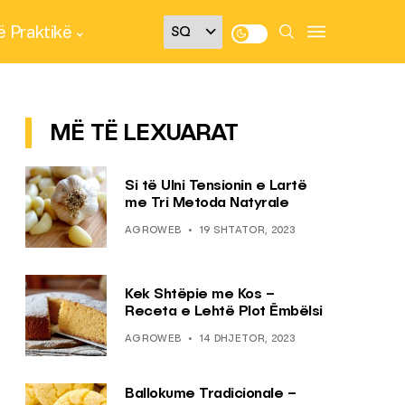
 Praktikë
MË TË LEXUARAT
Si të Ulni Tensionin e Lartë
me Tri Metoda Natyrale
AGROWEB
19 SHTATOR, 2023
Kek Shtëpie me Kos –
Receta e Lehtë Plot Ëmbëlsi
AGROWEB
14 DHJETOR, 2023
Ballokume Tradicionale –