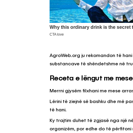
AgroWeb.org ju rekomandon të hani ç
substancave të shëndetshme në tru
Receta e lëngut me mese
Merrni gjysëm filxhani me mese arrash
Lërini të ziejnë së bashku dhe më pas
të hani.
Ky trajtim duhet të zgjasë nga një në 
organizëm, por edhe do të përfiton