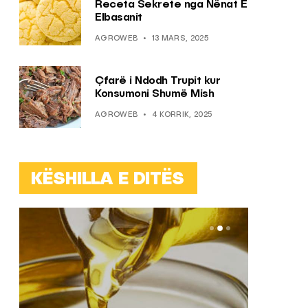
Receta Sekrete nga Nënat E
Elbasanit
AGROWEB
13 MARS, 2025
Çfarë i Ndodh Trupit kur
Konsumoni Shumë Mish
AGROWEB
4 KORRIK, 2025
KËSHILLA E DITËS