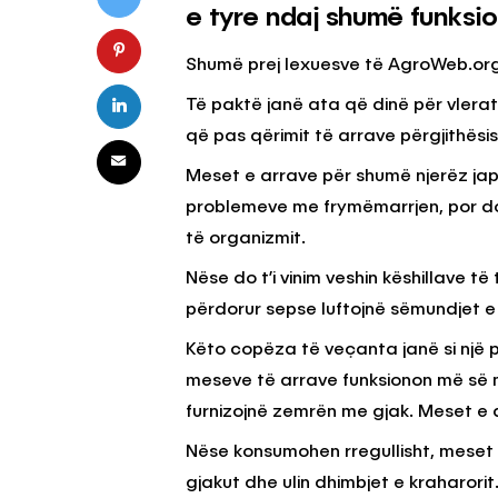
e tyre ndaj shumë funksio
Shumë prej lexuesve të AgroWeb.org j
KËSHILLA & IDE
Të paktë janë ata që dinë për vlera
Pse Nuk Duhet të 
Letrën e Aluminit 
që pas qërimit të arrave përgjithës
e Ushqimeve
Meset e arrave për shumë njerëz japi
AGROWEB
7 QERSHOR
problemeve me frymëmarrjen, por do 
të organizmit.
Nëse do t’i vinim veshin këshillave 
përdorur sepse luftojnë sëmundjet e
Këto copëza të veçanta janë si një p
meseve të arrave funksionon më së mi
furnizojnë zemrën me gjak. Meset e
Nëse konsumohen rregullisht, meset e
gjakut dhe ulin dhimbjet e kraharorit