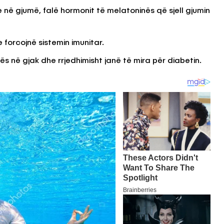
 në gjumë, falë hormonit të melatoninës që sjell gjumin
 forcojnë sistemin imunitar.
nës në gjak dhe rrjedhimisht janë të mira për diabetin.