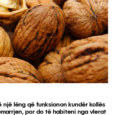
 një lëng që funksionon kundër kollës
arrjen, por do të habiteni nga vlerat