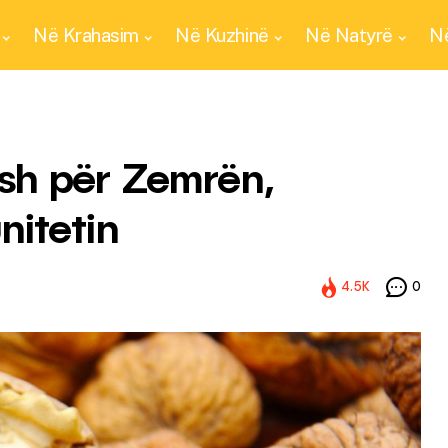
Në Krahasim
Në Kuzhinë
Në Natyrë
Në
sh për Zemrën,
nitetin
4.5K
0