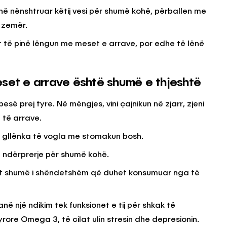
anë nënshtruar këtij vesi për shumë kohë, përballen me
ë zemër.
et të pinë lëngun me meset e arrave, por edhe të lënë
eset e arrave është shumë e thjeshtë
së prej tyre. Në mëngjes, vini çajnikun në zjarr, zjeni
 të arrave.
me gllënka të vogla me stomakun bosh.
 ndërprerje për shumë kohë.
ukt shumë i shëndetshëm që duhet konsumuar nga të
kanë një ndikim tek funksionet e tij për shkak të
rore Omega 3, të cilat ulin stresin dhe depresionin.