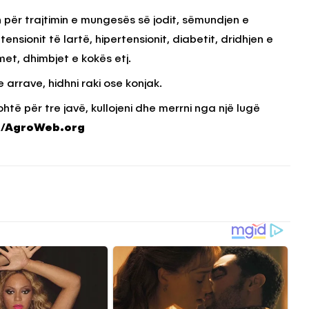
për trajtimin e mungesës së jodit, sëmundjen e
 tensionit të lartë, hipertensionit, diabetit, dridhjen e
imet, dhimbjet e kokës etj.
 arrave, hidhni raki ose konjak.
htë për tre javë, kullojeni dhe merrni nga një lugë
.
/AgroWeb.org