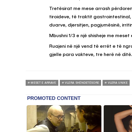
Tretësirat me mese arrash përdoren 
tiroideve, të traktit gastrointestinal,
duarve, djersitjen, pagjumësinë, irrit
Mbushni 1/3 e një shisheje me meset e
Ruajeni në një vend të errët e të ngro
gjelle para vakteve, tre herë në ditë
MESET E ARRAVE
VLERA SHËNDETËSORE
VLERA UNIKE