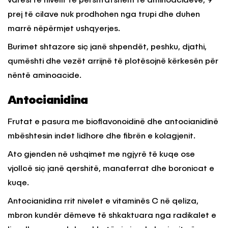
varësi të nivelit të përshtatshëm të aminoacideve, 9
prej të cilave nuk prodhohen nga trupi dhe duhen
marrë nëpërmjet ushqyerjes.
Burimet shtazore siç janë shpendët, peshku, djathi,
qumështi dhe vezët arrijnë të plotësojnë kërkesën për
nëntë aminoacide.
Antocianidina
Frutat e pasura me bioflavonoidinë dhe antocianidinë
mbështesin indet lidhore dhe fibrën e kolagjenit.
Ato gjenden në ushqimet me ngjyrë të kuqe ose
vjollcë siç janë qershitë, manaferrat dhe boronicat e
kuqe.
Antocianidina rrit nivelet e vitaminës C në qeliza,
mbron kundër dëmeve të shkaktuara nga radikalet e