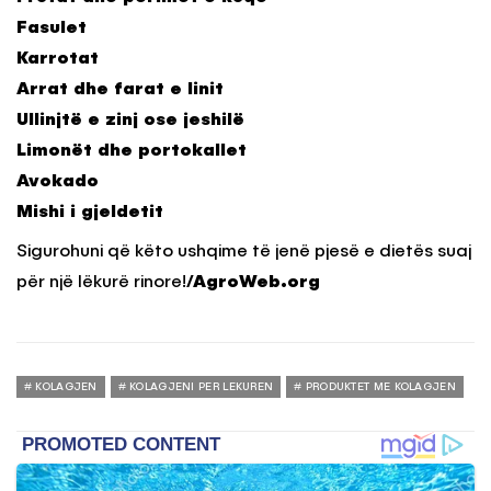
Fasulet
Karrotat
Arrat dhe farat e linit
Ullinjtë e zinj ose jeshilë
Limonët dhe portokallet
Avokado
Mishi i gjeldetit
Sigurohuni që këto ushqime të jenë pjesë e dietës suaj
për një lëkurë rinore!
/AgroWeb.org
KOLAGJEN
KOLAGJENI PER LEKUREN
PRODUKTET ME KOLAGJEN