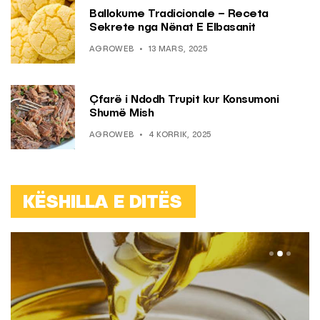
Ballokume Tradicionale – Receta
Sekrete nga Nënat E Elbasanit
AGROWEB
13 MARS, 2025
Çfarë i Ndodh Trupit kur Konsumoni
Shumë Mish
AGROWEB
4 KORRIK, 2025
KËSHILLA E DITËS