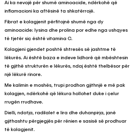
Ai ka nevojë për shumë aminoacide, ndërkohë që
inflamacioni ka aftësinë ta shkatërrojë.
Fibrat e kolagjenit përfitojnë shumë nga dy
aminoacide: lysina dhe prolina por edhe nga ushqyes
të tjetër siç është vitamina C.
Kolagjeni gjendet poshtë shtresës së jashtme të
lëkurës. Ai është baza e indeve lidhorë që mbështesin
të gjithë strukturën e lëkurës, ndaj është thelbësor për
një lëkurë rinore.
Me kalimin e moshës, trupi prodhon gjithnjë e më pak
kolagjen, ndërkohë që lëkura hollohet duke i çelur
rrugën rrudhave.
Dielli, ndotja, radilalet e lira dhe duhanpirja, janë
gjithashtu përgjegjës për rënien e sasisë së prodhuar
të kolagjenit.