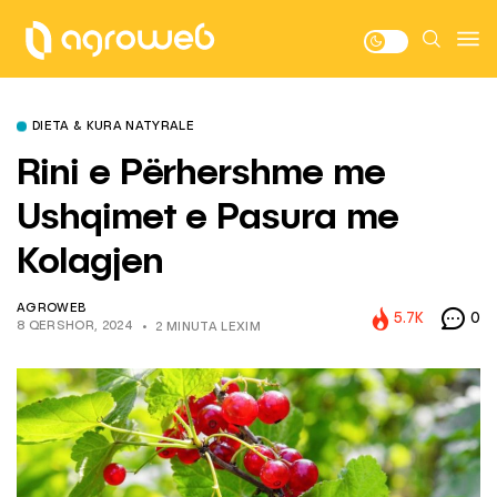
DIETA & KURA NATYRALE
Rini e Përhershme me
Ushqimet e Pasura me
Kolagjen
AGROWEB
5.7K
0
8 QERSHOR, 2024
2 MINUTA LEXIM