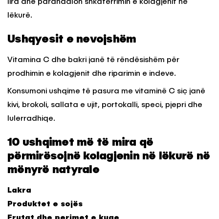
lira dhe parandalon shkatërrimin e kolagjenit në
lëkurë.
Ushqyesit e nevojshëm
Vitamina C dhe bakri janë të rëndësishëm për
prodhimin e kolagjenit dhe riparimin e indeve.
Konsumoni ushqime të pasura me vitaminë C siç janë
kivi, brokoli, sallata e ujit, portokalli, speci, pjepri dhe
lulerradhiqe.
10 ushqimet më të mira që
përmirësojnë kolagjenin në lëkurë në
mënyrë natyrale
Lakra
Produktet e sojës
Frutat dhe perimet e kuqe