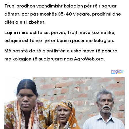
Trupi prodhon vazhdimisht kolagjen për të riparuar
dëmet, por pas moshës 35-40 vjeçare, prodhimi dhe
cilësia e tij zbehet.
Lajmi i mirë është se, përveç trajtimeve kozmetike,
ushqimi është një tjetër burim i pasur me kolagjen.
Më poshtë do të gjeni listën e ushqimeve të pasura
me kolagjen të sugjeruara nga AgroWeb.org.