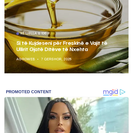
KËSHILLA & IDE
Si të Kujdeseni për Freskinë e Vajit të
Ullirit Gjatë Ditëve të Nxehta
AGROWEB
7 QERSHOR, 2025