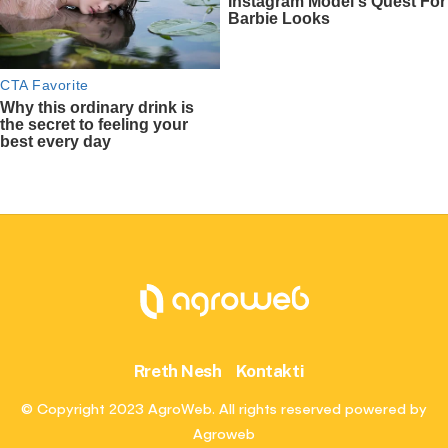
Rreth Nesh
Kontakti
© Copyright 2023 AgroWeb. All rights reserved powered by
Agroweb