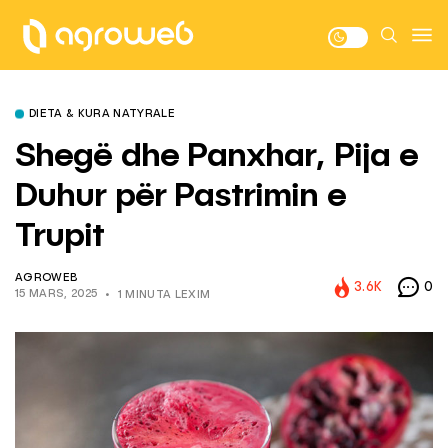
DIETA & KURA NATYRALE
Shegë dhe Panxhar, Pija e
Duhur për Pastrimin e
Trupit
AGROWEB
3.6K
0
15 MARS, 2025
1 MINUTA LEXIM