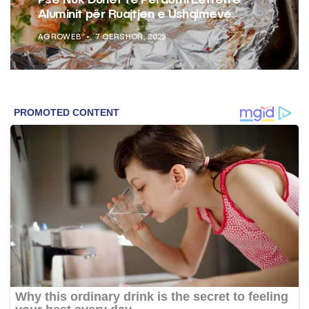
Aluminit për Ruajtjen e Ushqimeve
AGROWEB
7 QERSHOR, 2025