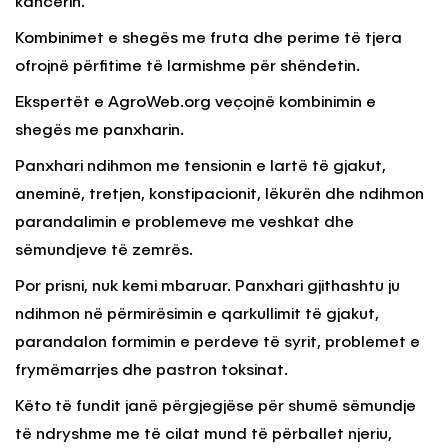
kancerin.
Kombinimet e shegës me fruta dhe perime të tjera
ofrojnë përfitime të larmishme për shëndetin.
Ekspertët e AgroWeb.org veçojnë kombinimin e
shegës me panxharin.
Panxhari ndihmon me tensionin e lartë të gjakut,
aneminë, tretjen, konstipacionit, lëkurën dhe ndihmon
parandalimin e problemeve me veshkat dhe
sëmundjeve të zemrës.
Por prisni, nuk kemi mbaruar. Panxhari gjithashtu ju
ndihmon në përmirësimin e qarkullimit të gjakut,
parandalon formimin e perdeve të syrit, problemet e
frymëmarrjes dhe pastron toksinat.
Këto të fundit janë përgjegjëse për shumë sëmundje
të ndryshme me të cilat mund të përballet njeriu,