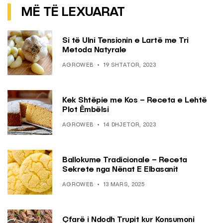
MË TË LEXUARAT
Si të Ulni Tensionin e Lartë me Tri
Metoda Natyrale
AGROWEB
19 SHTATOR, 2023
Kek Shtëpie me Kos – Receta e Lehtë
Plot Ëmbëlsi
AGROWEB
14 DHJETOR, 2023
Ballokume Tradicionale – Receta
Sekrete nga Nënat E Elbasanit
AGROWEB
13 MARS, 2025
Çfarë i Ndodh Trupit kur Konsumoni