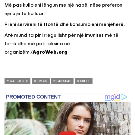
Më pas kullojeni lëngun me një napë, nëse preferoni
një pije të holluar.
Pijeni servireni të ftohtë dhe konsumojeni menjëherë.
Atë mund ta pini rregullisht për një imunitet më të
fortë dhe më pak toksina në
organizëm./
AgroWeb.org
CAJ JESHIL
LIMON
PANXHAR
SHEGE