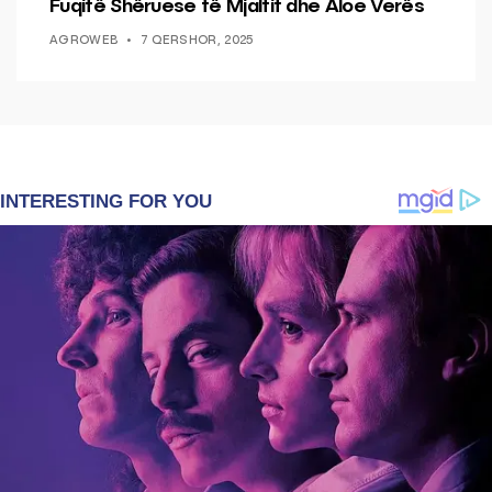
Fuqitë Shëruese të Mjaltit dhe Aloe Verës
AGROWEB
7 QERSHOR, 2025