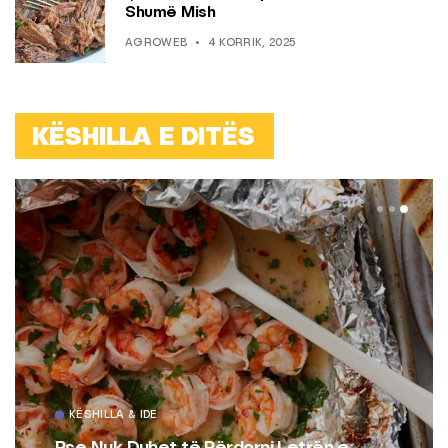
Shumë Mish
AGROWEB
4 KORRIK, 2025
KËSHILLA E DITËS
KËSHILLA & IDE
Pse Nuk Duhet të Përdorni Letrën e