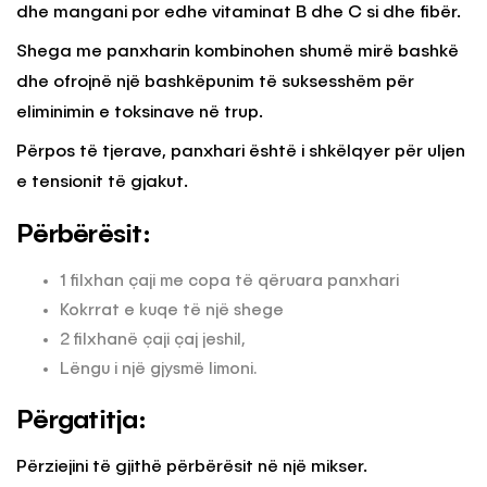
dhe mangani por edhe vitaminat B dhe C si dhe fibër.
Shega me panxharin kombinohen shumë mirë bashkë
dhe ofrojnë një bashkëpunim të suksesshëm për
eliminimin e toksinave në trup.
Përpos të tjerave, panxhari është i shkëlqyer për uljen
e tensionit të gjakut.
Përbërësit:
1 filxhan çaji me copa të qëruara panxhari
Kokrrat e kuqe të një shege
2 filxhanë çaji çaj jeshil,
Lëngu i një gjysmë limoni.
Përgatitja:
Përziejini të gjithë përbërësit në një mikser.