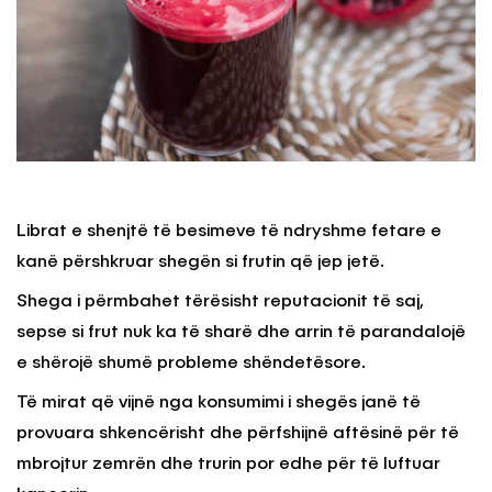
Librat e shenjtë të besimeve të ndryshme fetare e
kanë përshkruar shegën si frutin që jep jetë.
Shega i përmbahet tërësisht reputacionit të saj,
sepse si frut nuk ka të sharë dhe arrin të parandalojë
e shërojë shumë probleme shëndetësore.
Të mirat që vijnë nga konsumimi i shegës janë të
provuara shkencërisht dhe përfshijnë aftësinë për të
mbrojtur zemrën dhe trurin por edhe për të luftuar