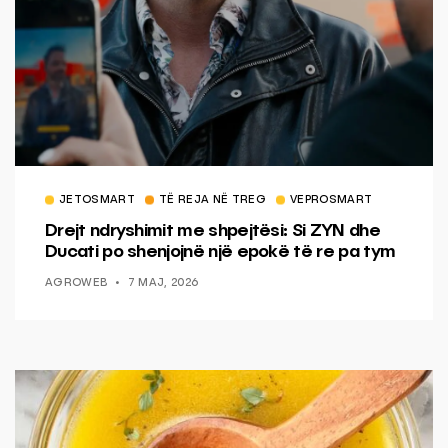
JETOSMART
TË REJA NË TREG
VEPROSMART
Drejt ndryshimit me shpejtësi: Si ZYN dhe
Ducati po shenjojnë një epokë të re pa tym
AGROWEB
7 MAJ, 2026