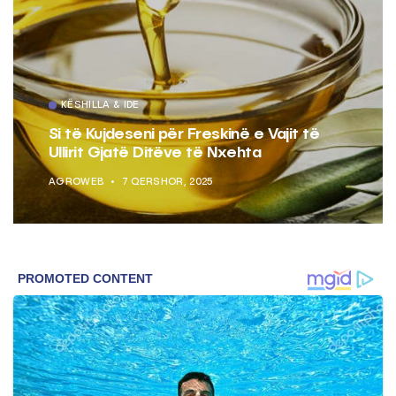
KËSHILLA & IDE
Si të Kujdeseni për Freskinë e Vajit të
Ullirit Gjatë Ditëve të Nxehta
AGROWEB
7 QERSHOR, 2025