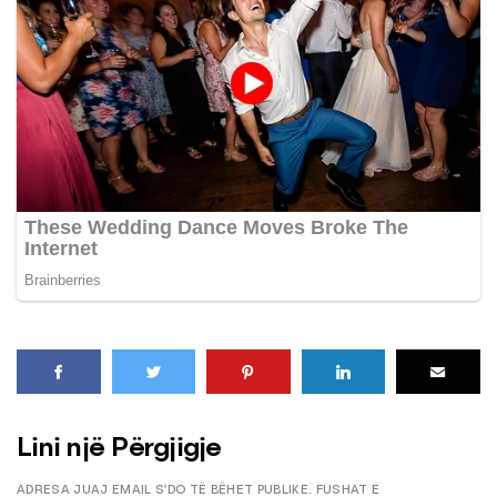
Lini një Përgjigje
ADRESA JUAJ EMAIL S’DO TË BËHET PUBLIKE.
FUSHAT E