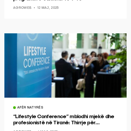
AGROWEB
12 MAJ, 2025
AFËR NATYRËS
“Lifestyle Conference” mblodhi mjekë dhe
profesionistë në Tiranë: Thirrje për
ndërgjegjësim dhe reduktimin e dëmit