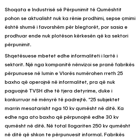
Shoqata e Industrisë së Përpunimit të Qumështit
pohon se aktualisht nuk ka rënie prodhimi, sepse çmimi
është shumë i favorshëm për blegtorët, por sasia e
prodhuar ende nuk plotëson kërkesën që ka sektori
përpunimit.
Shqetësuese mbetet edhe informaliteti i lartë i
sektorit. Një nga kompanitë nënvizoi se pranë fabrikës
përpunuese në lumin e Vlorës numërohen rreth 25
baxho që operojnë në informalitet, pra që nuk
paguajnë TVSH dhe të tjera detyrime, duke i
konkurruar në mënyrë të padrejtë. “25 subjektet
marrin mesatarisht nga 10 kv qumësht në ditë. Ka
edhe nga ato baxho që përpunojnë edhe 30 kv
qumësht në ditë. Në total llogariten 250 kv qumësht
në ditë që shkon te përpunuesit informal. Fabrikës