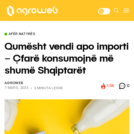
AFËR NATYRËS
Qumësht vendi apo importi
– Çfarë konsumojnë më
shumë Shqiptarët
AGROWEB
1.5K
0
7 MARS, 2023
3 MINUTA LEXIM