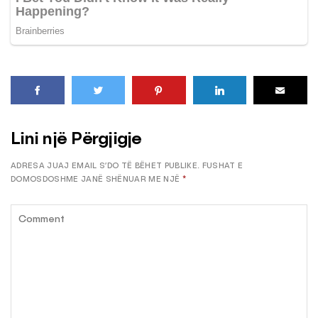
Lini një Përgjigje
ADRESA JUAJ EMAIL S’DO TË BËHET PUBLIKE.
FUSHAT E
DOMOSDOSHME JANË SHËNUAR ME NJË
*