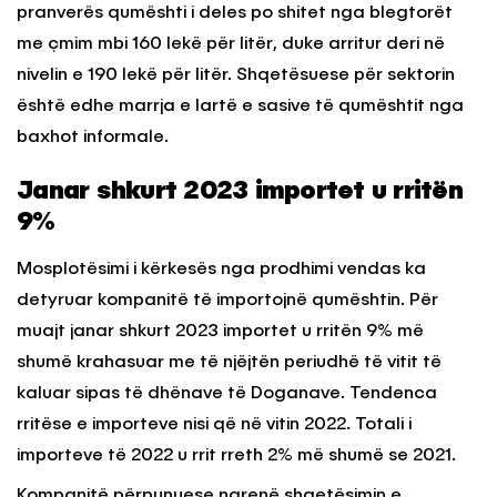
pranverës qumështi i deles po shitet nga blegtorët
me çmim mbi 160 lekë për litër, duke arritur deri në
nivelin e 190 lekë për litër. Shqetësuese për sektorin
është edhe marrja e lartë e sasive të qumështit nga
baxhot informale.
Janar shkurt 2023 importet u rritën
9%
Mosplotësimi i kërkesës nga prodhimi vendas ka
detyruar kompanitë të importojnë qumështin. Për
muajt janar shkurt 2023 importet u rritën 9% më
shumë krahasuar me të njëjtën periudhë të vitit të
kaluar sipas të dhënave të Doganave. Tendenca
rritëse e importeve nisi që në vitin 2022. Totali i
importeve të 2022 u rrit rreth 2% më shumë se 2021.
Kompanitë përpunuese ngrenë shqetësimin e