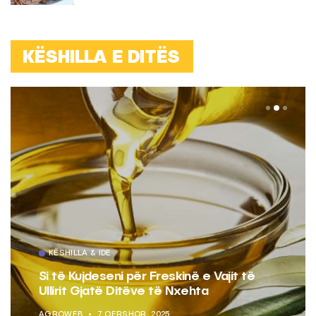
KËSHILLA E DITËS
KËSHILLA & IDE
Si të Kujdeseni për Freskinë e Vajit të
Ullirit Gjatë Ditëve të Nxehta
AGROWEB
7 QERSHOR, 2025