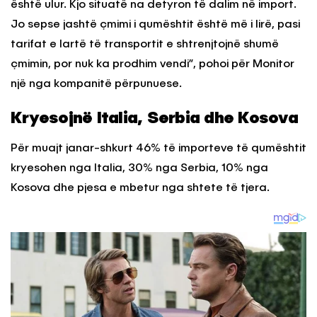
është ulur. Kjo situatë na detyron të dalim në import.
Jo sepse jashtë çmimi i qumështit është më i lirë, pasi
tarifat e lartë të transportit e shtrenjtojnë shumë
çmimin, por nuk ka prodhim vendi”, pohoi për Monitor
një nga kompanitë përpunuese.
Kryesojnë Italia, Serbia dhe Kosova
Për muajt janar-shkurt 46% të importeve të qumështit
kryesohen nga Italia, 30% nga Serbia, 10% nga
Kosova dhe pjesa e mbetur nga shtete të tjera.