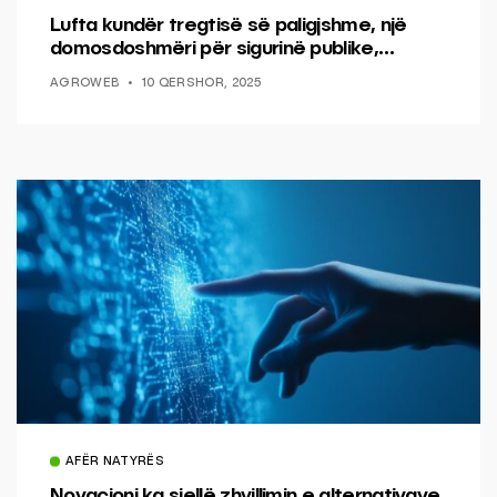
Lufta kundër tregtisë së paligjshme, një
domosdoshmëri për sigurinë publike,
shëndetin publik dhe një të ardhme pa tym
AGROWEB
10 QERSHOR, 2025
AFËR NATYRËS
Novacioni ka sjellë zhvillimin e alternativave