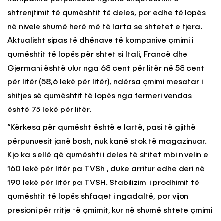
shtrenjtimit të qumështit të deles, por edhe të lopës
në nivele shumë herë më të larta se shtetet e tjera.
Aktualisht sipas të dhënave të kompanive çmimi i
qumështit të lopës për shtet si Itali, Francë dhe
Gjermani është ulur nga 68 cent për litër në 58 cent
për litër (58,6 lekë për litër), ndërsa çmimi mesatar i
shitjes së qumështit të lopës nga fermeri vendas
është 75 lekë për litër.
“Kërkesa për qumësht është e lartë, pasi të gjithë
përpunuesit janë bosh, nuk kanë stok të magazinuar.
Kjo ka sjellë që qumështi i deles të shitet mbi nivelin e
160 lekë për litër pa TVSh , duke arritur edhe deri në
190 lekë për litër pa TVSH. Stabilizimi i prodhimit të
qumështit të lopës shfaqet i ngadaltë, por vijon
presioni për rritje të çmimit, kur në shumë shtete çmimi