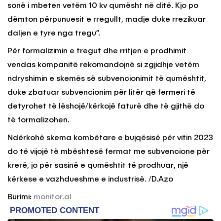
sonë i mbeten vetëm 10 kv qumësht në ditë. Kjo po
dëmton përpunuesit e rregullt, madje duke rrezikuar
daljen e tyre nga tregu”.
Për formalizimin e tregut dhe rritjen e prodhimit
vendas kompanitë rekomandojnë si zgjidhje vetëm
ndryshimin e skemës së subvencionimit të qumështit,
duke zbatuar subvencionim për litër që fermeri të
detyrohet të lëshojë/kërkojë faturë dhe të gjithë do
të formalizohen.
Ndërkohë skema kombëtare e bujqësisë për vitin 2023
do të vijojë të mbështesë fermat me subvencione për
krerë, jo për sasinë e qumështit të prodhuar, një
kërkese e vazhdueshme e industrisë. /D.Azo
Burimi:
monitor.al