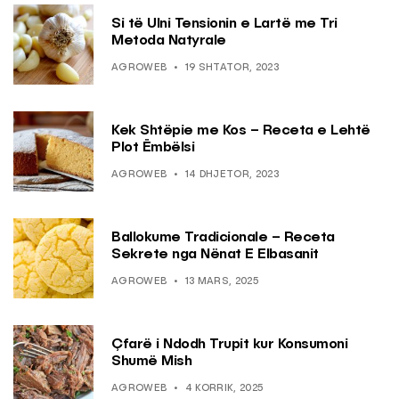
Si të Ulni Tensionin e Lartë me Tri
Metoda Natyrale
AGROWEB
19 SHTATOR, 2023
Kek Shtëpie me Kos – Receta e Lehtë
Plot Ëmbëlsi
AGROWEB
14 DHJETOR, 2023
Ballokume Tradicionale – Receta
Sekrete nga Nënat E Elbasanit
AGROWEB
13 MARS, 2025
Çfarë i Ndodh Trupit kur Konsumoni
Shumë Mish
AGROWEB
4 KORRIK, 2025