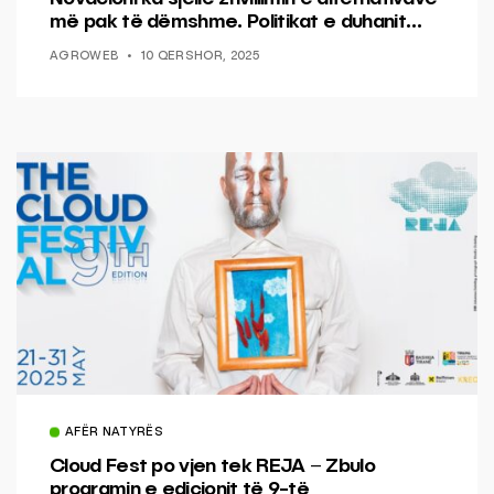
më pak të dëmshme. Politikat e duhanit
duhet t’i përgjigjen progresit.
AGROWEB
10 QERSHOR, 2025
AFËR NATYRËS
Cloud Fest po vjen tek REJA – Zbulo
programin e edicionit të 9-të