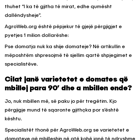
thuhet “I ka të gjitha të mirat, edhe qumësht
dallëndysheje”.
AgroWeb.org është pëpjekur të gjejë përgjigjet e
pyetjes 1 milion dollarëshe:
Pse domatja nuk ka shije domateje? Në artikullin e
mëposhtëm shpresojmë të sjellim qartë shpjegimet e
specialistëve.
Cilat janë varietetet e domates që
mbillej para 90’ dhe a mbillen ende?
Jo, nuk mbillen më, së paku jo për tregëtim. Kjo
përgjigje mund të sqaronte gjithçka por s’është
kështu.
Specialistët thonë për AgroWeb.org se varietetet e
domateve që mbilleshin në atë kohë janë të ndryshme