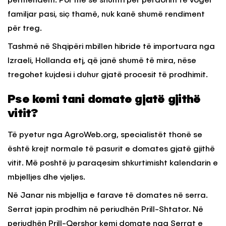
përmendëm. Por më së shumti për përdorim të vogël
familjar pasi, siç thamë, nuk kanë shumë rendiment
për treg.
Tashmë në Shqipëri mbillen hibride të importuara nga
Izraeli, Hollanda etj, që janë shumë të mira, nëse
tregohet kujdesi i duhur gjatë procesit të prodhimit.
Pse kemi tani domate gjatë gjithë
vitit?
Të pyetur nga AgroWeb.org, specialistët thonë se
është krejt normale të pasurit e domates gjatë gjithë
vitit. Më poshtë ju paraqesim shkurtimisht kalendarin e
mbjelljes dhe vjeljes.
Në Janar nis mbjellja e farave të domates në serra.
Serrat japin prodhim në periudhën Prill-Shtator. Në
periudhën Prill-Qershor kemi domate nga Serrat e