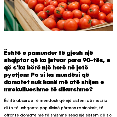
Është e pamundur të gjesh një
shqiptar që ka jetuar para 90-tës, e
që s’ka bërë një herë në jetë
pyetjen: Po si ka mundësi që
domatet nuk kanë më atë shijen e
mrekullueshme të dikurshme?
Është absurde të mendosh që një sistem që mezi ia
dilte të ushqente popullsinë përmes racionimit, të
ofronte domate më të shijshme sesa një sistem që siç