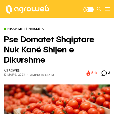
PRODHIME TË FRESKËTA
Pse Domatet Shqiptare
Nuk Kanë Shijen e
Dikurshme
AGROWEB
5.1K
3
12 MARS, 2023
3 MINUTA LEXIM