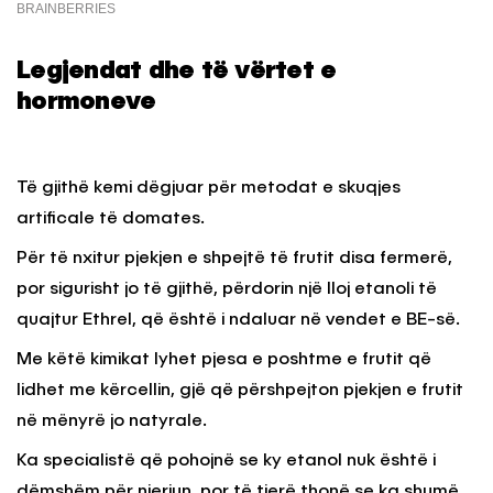
Legjendat dhe të vërtet e
hormoneve
Të gjithë kemi dëgjuar për metodat e skuqjes
artificale të domates.
Për të nxitur pjekjen e shpejtë të frutit disa fermerë,
por sigurisht jo të gjithë, përdorin një lloj etanoli të
quajtur Ethrel, që është i ndaluar në vendet e BE-së.
Me këtë kimikat lyhet pjesa e poshtme e frutit që
lidhet me kërcellin, gjë që përshpejton pjekjen e frutit
në mënyrë jo natyrale.
Ka specialistë që pohojnë se ky etanol nuk është i
dëmshëm për njeriun, por të tjerë thonë se ka shumë