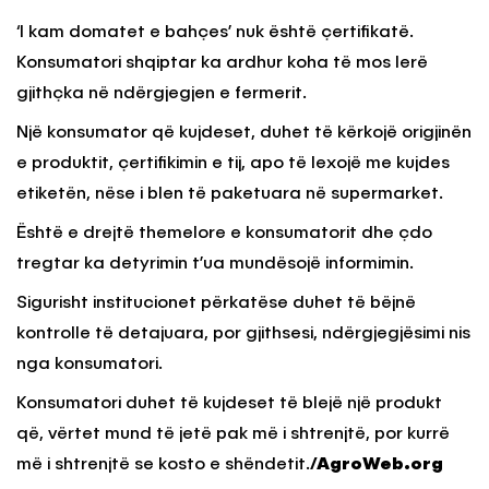
‘I kam domatet e bahçes’ nuk është çertifikatë.
Konsumatori shqiptar ka ardhur koha të mos lerë
gjithçka në ndërgjegjen e fermerit.
Një konsumator që kujdeset, duhet të kërkojë origjinën
e produktit, çertifikimin e tij, apo të lexojë me kujdes
etiketën, nëse i blen të paketuara në supermarket.
Është e drejtë themelore e konsumatorit dhe çdo
tregtar ka detyrimin t’ua mundësojë informimin.
Sigurisht institucionet përkatëse duhet të bëjnë
kontrolle të detajuara, por gjithsesi, ndërgjegjësimi nis
nga konsumatori.
Konsumatori duhet të kujdeset të blejë një produkt
që, vërtet mund të jetë pak më i shtrenjtë, por kurrë
më i shtrenjtë se kosto e shëndetit.
/AgroWeb.org