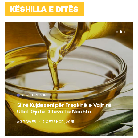
KËSHILLA E DITËS
KËSHILLA & IDE
Si të Kujdeseni për Freskinë e Vajit të
Ullirit Gjatë Ditëve të Nxehta
AGROWEB
7 QERSHOR, 2025