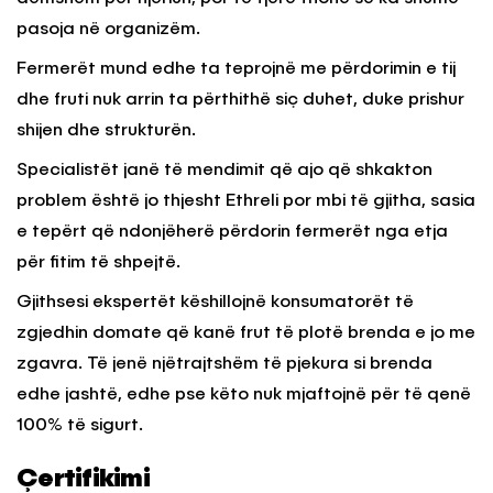
pasoja në organizëm.
Fermerët mund edhe ta teprojnë me përdorimin e tij
dhe fruti nuk arrin ta përthithë siç duhet, duke prishur
shijen dhe strukturën.
Specialistët janë të mendimit që ajo që shkakton
problem është jo thjesht Ethreli por mbi të gjitha, sasia
e tepërt që ndonjëherë përdorin fermerët nga etja
për fitim të shpejtë.
Gjithsesi ekspertët këshillojnë konsumatorët të
zgjedhin domate që kanë frut të plotë brenda e jo me
zgavra. Të jenë njëtrajtshëm të pjekura si brenda
edhe jashtë, edhe pse këto nuk mjaftojnë për të qenë
100% të sigurt.
Çertifikimi