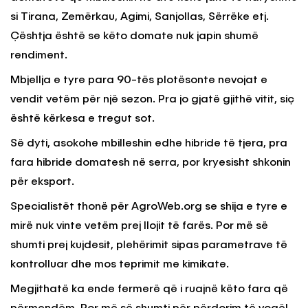
si Tirana, Zemërkau, Agimi, Sanjollas, Sërrëke etj.
Çështja është se këto domate nuk japin shumë
rendiment.
Mbjellja e tyre para 90-tës plotësonte nevojat e
vendit vetëm për një sezon. Pra jo gjatë gjithë vitit, siç
është kërkesa e tregut sot.
Së dyti, asokohe mbilleshin edhe hibride të tjera, pra
fara hibride domatesh në serra, por kryesisht shkonin
për eksport.
Specialistët thonë për AgroWeb.org se shija e tyre e
mirë nuk vinte vetëm prej llojit të farës. Por më së
shumti prej kujdesit, plehërimit sipas parametrave të
kontrolluar dhe mos teprimit me kimikate.
Megjithatë ka ende fermerë që i ruajnë këto fara që