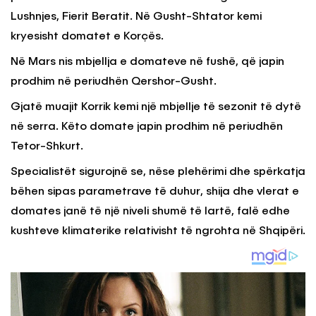
Lushnjes, Fierit Beratit. Në Gusht-Shtator kemi
kryesisht domatet e Korçës.
Në Mars nis mbjellja e domateve në fushë, që japin
prodhim në periudhën Qershor-Gusht.
Gjatë muajit Korrik kemi një mbjellje të sezonit të dytë
në serra. Këto domate japin prodhim në periudhën
Tetor-Shkurt.
Specialistët sigurojnë se, nëse plehërimi dhe spërkatja
bëhen sipas parametrave të duhur, shija dhe vlerat e
domates janë të një niveli shumë të lartë, falë edhe
kushteve klimaterike relativisht të ngrohta në Shqipëri.