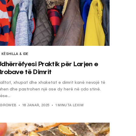
KËSHILLA & IDE
Udhërrëfyesi Praktik për Larjen e
Rrobave të Dimrit
alltot, xhupat dhe xhaketat e dimrit kanë nevojë të
ahen dhe pastrohen një ose dy herë në çdo stinë.
ëse...
GROWEB
18 JANAR, 2025
1 MINUTA LEXIM