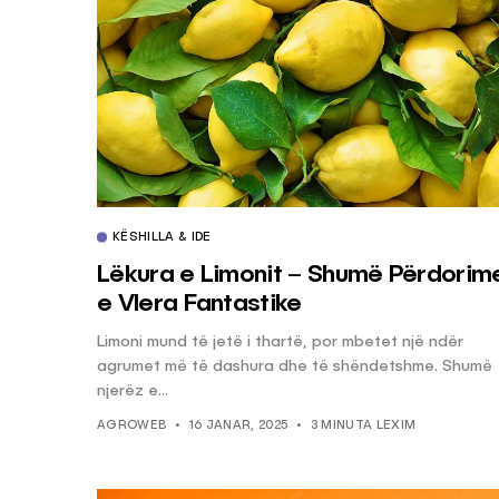
KËSHILLA & IDE
Lëkura e Limonit – Shumë Përdorim
e Vlera Fantastike
Limoni mund të jetë i thartë, por mbetet një ndër
agrumet më të dashura dhe të shëndetshme. Shumë
njerëz e...
AGROWEB
16 JANAR, 2025
3 MINUTA LEXIM