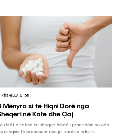
KËSHILLA & IDE
3 Mënyra si të Hiqni Dorë nga
Sheqeri në Kafe dhe Çaj
ë ditët e sotme ku sheqeri është i pranishëm në çdo
loj ushqimi të procesuar ose jo, varësia ndaj tij...