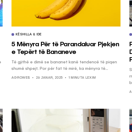
KËSHILLA & IDE
5 Mënyra Për të Parandaluar Pjekjen
e Tepërt të Bananeve
e
Të gjithë e dimë se bananet kanë tendencë të piqen
shumë shpejt. Por për fat të mirë, ka mënyra të...
S
r
AGROWEB
26 JANAR, 2025
1 MINUTA LEXIM
b
A