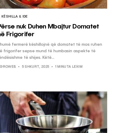
KËSHILLA & IDE
Përse nuk Duhen Mbajtur Domatet
në Frigorifer
humë fermerë këshillojnë që domatet të mos ruhen
ë frigorifer sepse mund të humbasin aspekte të
ëndësishme të shijes. Këtë...
GROWEB
5 SHKURT, 2025
1 MINUTA LEXIM