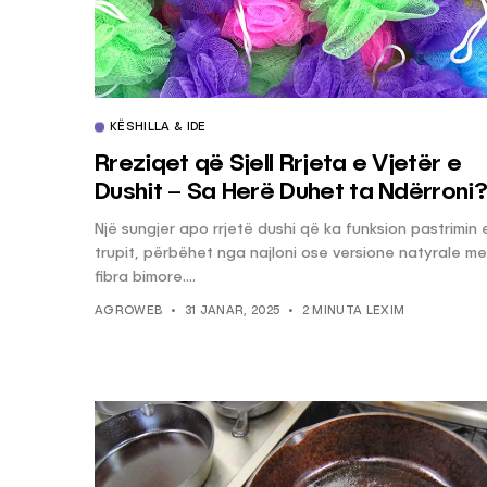
KËSHILLA & IDE
Rreziqet që Sjell Rrjeta e Vjetër e
Dushit – Sa Herë Duhet ta Ndërroni?
Një sungjer apo rrjetë dushi që ka funksion pastrimin 
trupit, përbëhet nga najloni ose versione natyrale me
fibra bimore....
AGROWEB
31 JANAR, 2025
2 MINUTA LEXIM