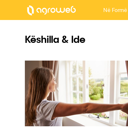
Në Formë
Këshilla & Ide