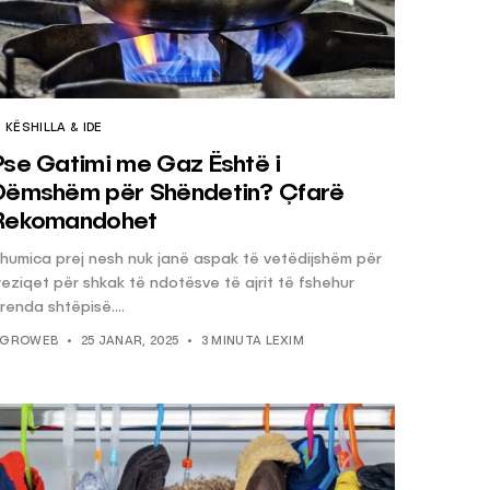
KËSHILLA & IDE
Pse Gatimi me Gaz Është i
Dëmshëm për Shëndetin? Çfarë
Rekomandohet
humica prej nesh nuk janë aspak të vetëdijshëm për
reziqet për shkak të ndotësve të ajrit të fshehur
renda shtëpisë....
GROWEB
25 JANAR, 2025
3 MINUTA LEXIM