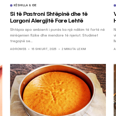
KËSHILLA & IDE
Si të Pastroni Shtëpinë dhe të
Largoni Alergjitë Fare Lehtë
Shtëpia apo ambienti i punës ka një ndikim të fortë në
N
mirëqenien fizike dhe mendore të njeriut. Studimet
v
tregojnë se...
M
AGROWEB
15 SHKURT, 2025
2 MINUTA LEXIM
A