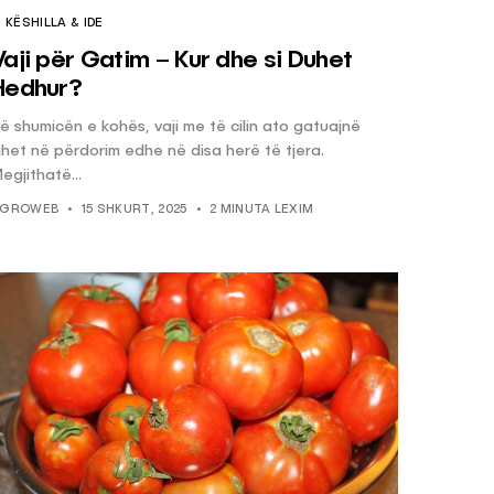
KËSHILLA & IDE
Vaji për Gatim – Kur dhe si Duhet
Hedhur?
ë shumicën e kohës, vaji me të cilin ato gatuajnë
ihet në përdorim edhe në disa herë të tjera.
egjithatë...
GROWEB
15 SHKURT, 2025
2 MINUTA LEXIM