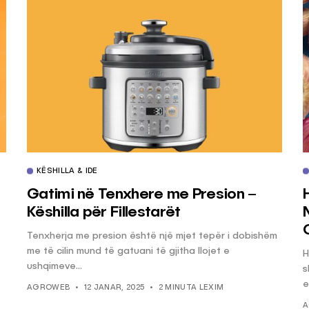
KËSHILLA & IDE
Gatimi në Tenxhere me Presion –
Këshilla për Fillestarët
Tenxherja me presion është një mjet tepër i dobishëm
me të cilin mund të gatuani të gjitha llojet e
H
ushqimeve...
s
e
AGROWEB
12 JANAR, 2025
2 MINUTA LEXIM
A