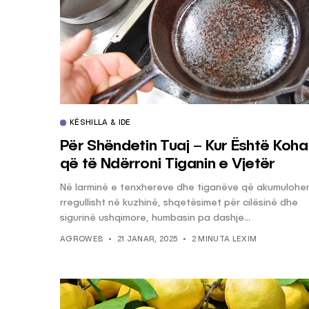
KËSHILLA & IDE
Për Shëndetin Tuaj – Kur Është Koha
që të Ndërroni Tiganin e Vjetër
Në larminë e tenxhereve dhe tiganëve që akumulohe
rregullisht në kuzhinë, shqetësimet për cilësinë dhe
sigurinë ushqimore, humbasin pa dashje...
AGROWEB
21 JANAR, 2025
2 MINUTA LEXIM