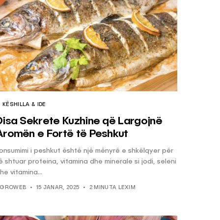
KËSHILLA & IDE
Disa Sekrete Kuzhine që Largojnë
Aromën e Fortë të Peshkut
onsumimi i peshkut është një mënyrë e shkëlqyer për
ë shtuar proteina, vitamina dhe minerale si jodi, seleni
he vitamina...
GROWEB
15 JANAR, 2025
2 MINUTA LEXIM