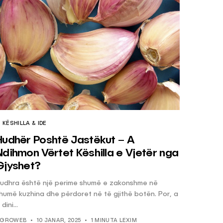
KËSHILLA & IDE
Hudhër Poshtë Jastëkut – A
Ndihmon Vërtet Këshilla e Vjetër nga
Gjyshet?
udhra është një perime shumë e zakonshme në
humë kuzhina dhe përdoret në të gjithë botën. Por, a
 dini...
GROWEB
10 JANAR, 2025
1 MINUTA LEXIM