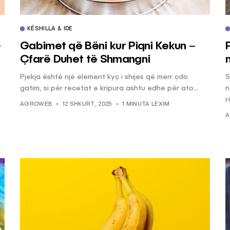
KËSHILLA & IDE
–
Gabimet që Bëni kur Piqni Kekun –
Çfarë Duhet të Shmangni
Pjekja është një element kyç i shijes që merr çdo
S
gatim, si për recetat e kripura ashtu edhe për ato...
n
r
AGROWEB
12 SHKURT, 2025
1 MINUTA LEXIM
A