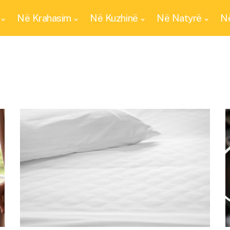
Në Krahasim
Në Kuzhinë
Në Natyrë
Në