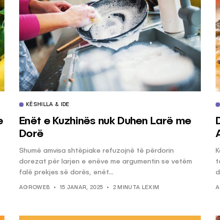
KËSHILLA & IDE
e
Enët e Kuzhinës nuk Duhen Larë me
Dorë
Shumë amvisa shtëpiake refuzojnë të përdorin
K
dorezat për larjen e enëve me argumentin se vetëm
t
falë prekjes së dorës, enët...
d
AGROWEB
15 JANAR, 2025
2 MINUTA LEXIM
A