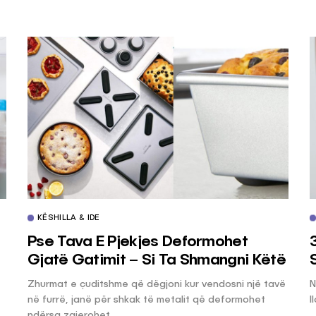
KËSHILLA & IDE
Pse Tava E Pjekjes Deformohet
Gjatë Gatimit – Si Ta Shmangni Këtë
Zhurmat e çuditshme që dëgjoni kur vendosni një tavë
N
në furrë, janë për shkak të metalit që deformohet
l
ndërsa zgjerohet...