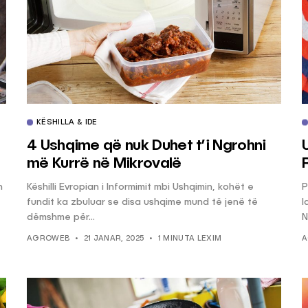
KËSHILLA & IDE
4 Ushqime që nuk Duhet t’i Ngrohni
më Kurrë në Mikrovalë
n
Këshilli Evropian i Informimit mbi Ushqimin, kohët e
P
fundit ka zbuluar se disa ushqime mund të jenë të
l
dëmshme për...
N
AGROWEB
21 JANAR, 2025
1 MINUTA LEXIM
A