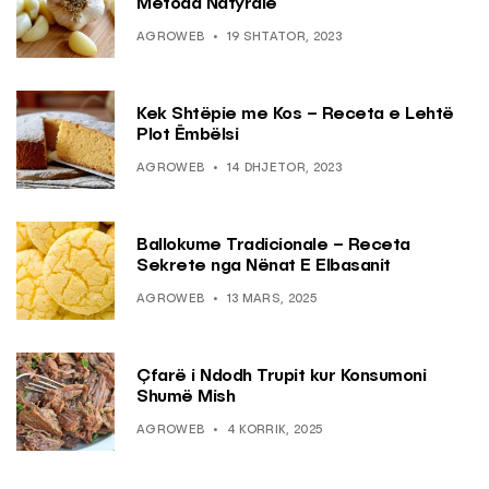
Metoda Natyrale
AGROWEB
19 SHTATOR, 2023
Kek Shtëpie me Kos – Receta e Lehtë
Plot Ëmbëlsi
AGROWEB
14 DHJETOR, 2023
Ballokume Tradicionale – Receta
Sekrete nga Nënat E Elbasanit
AGROWEB
13 MARS, 2025
Çfarë i Ndodh Trupit kur Konsumoni
Shumë Mish
AGROWEB
4 KORRIK, 2025