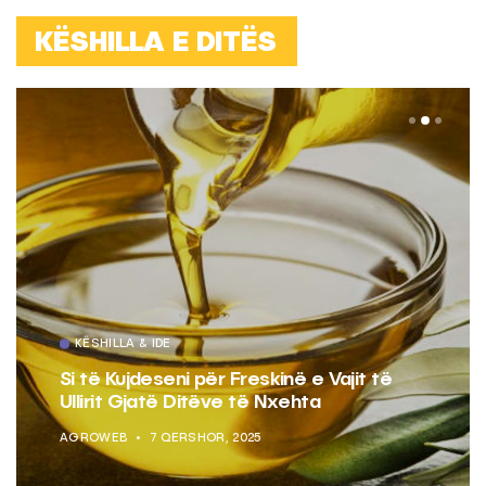
KËSHILLA E DITËS
KËSHILLA & IDE
Si të Kujdeseni për Freskinë e Vajit të
Ullirit Gjatë Ditëve të Nxehta
AGROWEB
7 QERSHOR, 2025