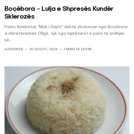
Boçëbora – Lulja e Shpresës Kundër
Sklerozës
Parku Kombëtar “Mali i Dajtit” është zbukuruar nga Boçëbora
e mbretëreshës Ollgë, një nga lajmëtaret e para të ardhjes
së...
AGROWEB
20 GUSHT, 2024
1 MINUTA LEXIM