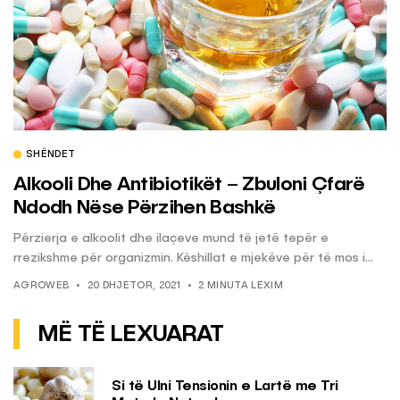
SHËNDET
Alkooli Dhe Antibiotikët – Zbuloni Çfarë
Ndodh Nëse Përzihen Bashkë
Përzierja e alkoolit dhe ilaçeve mund të jetë tepër e
rrezikshme për organizmin. Këshillat e mjekëve për të mos i...
AGROWEB
20 DHJETOR, 2021
2 MINUTA LEXIM
MË TË LEXUARAT
Si të Ulni Tensionin e Lartë me Tri