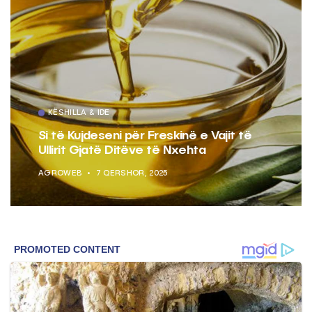
KËSHILLA & IDE
Si të Kujdeseni për Freskinë e Vajit të
Ullirit Gjatë Ditëve të Nxehta
AGROWEB
7 QERSHOR, 2025