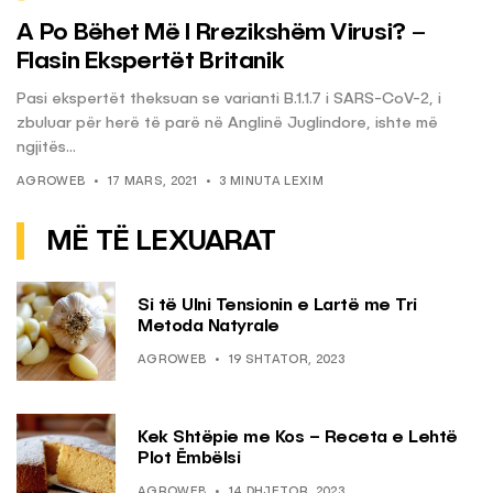
A Po Bëhet Më I Rrezikshëm Virusi? –
Flasin Ekspertët Britanik
Pasi ekspertët theksuan se varianti B.1.1.7 i SARS-CoV-2, i
zbuluar për herë të parë në Anglinë Juglindore, ishte më
ngjitës...
AGROWEB
17 MARS, 2021
3 MINUTA LEXIM
MË TË LEXUARAT
Si të Ulni Tensionin e Lartë me Tri
Metoda Natyrale
AGROWEB
19 SHTATOR, 2023
Kek Shtëpie me Kos – Receta e Lehtë
Plot Ëmbëlsi
AGROWEB
14 DHJETOR, 2023