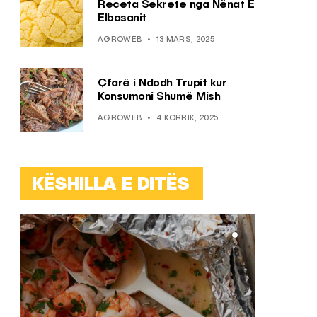
Receta Sekrete nga Nënat E
Elbasanit
AGROWEB
13 MARS, 2025
Çfarë i Ndodh Trupit kur
Konsumoni Shumë Mish
AGROWEB
4 KORRIK, 2025
KËSHILLA E DITËS