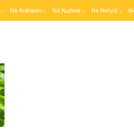
Në Krahasim
Në Kuzhinë
Në Natyrë
Në