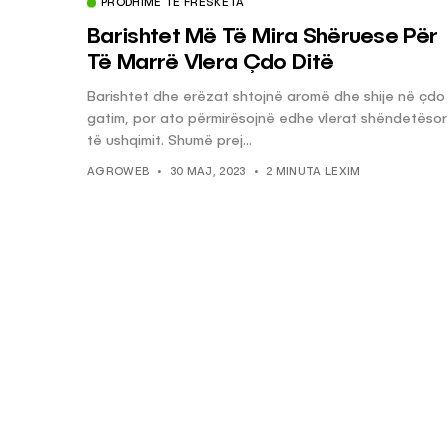
PRODHIME TË FRESKËTA
Barishtet Më Të Mira Shëruese Për
Të Marrë Vlera Çdo Ditë
Barishtet dhe erëzat shtojnë aromë dhe shije në çdo
gatim, por ato përmirësojnë edhe vlerat shëndetëso
të ushqimit. Shumë prej...
AGROWEB
30 MAJ, 2023
2 MINUTA LEXIM