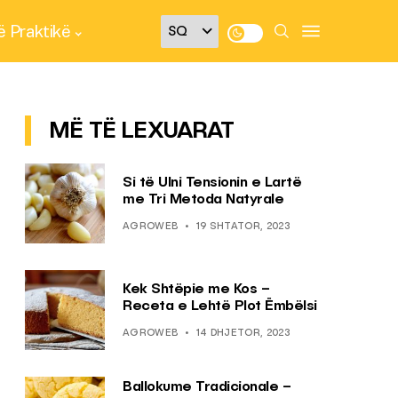
 Praktikë
MË TË LEXUARAT
Si të Ulni Tensionin e Lartë
me Tri Metoda Natyrale
AGROWEB
19 SHTATOR, 2023
Kek Shtëpie me Kos –
Receta e Lehtë Plot Ëmbëlsi
AGROWEB
14 DHJETOR, 2023
Ballokume Tradicionale –