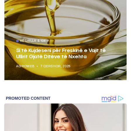
KËSHILLA & IDE
Si të Kujdeseni për Freskinë e Vajit të
Ullirit Gjatë Ditëve të Nxehta
AGROWEB
7 QERSHOR, 2025