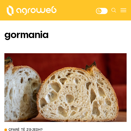
gormania
ÇFARË TË ZGJEDH?