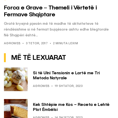
Forca e Grave – Themeli i Vërtetë i
Fermave Shqiptare
Gratë kryejnë pjesën më të madhe të aktiviteteve të
rëndësishme si në fermat bujqësore ashtu edhe blegtorale
Në Shqipëri është...
AGROWEB
3 TETOR, 2017
2 MINUTA LEXIM
MË TË LEXUARAT
Si të Ulni Tensionin e Lartë me Tri
Metoda Natyrale
AGROWEB
19 SHTATOR, 2023
Kek Shtëpie me Kos – Receta e Lehtë
Plot Ëmbëlsi
AGROWEB
14 DHJETOR, 2023