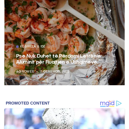
KËSHILLA & IDE
Pse Nuk Duhet të Përdorni Letrën e
Aluminit për Ruajtjen e Ushqimeve
AGROWEB
7 QERSHOR, 2025