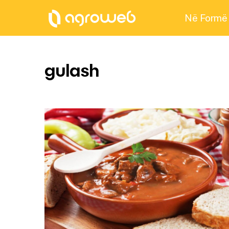
Në Formë
gulash