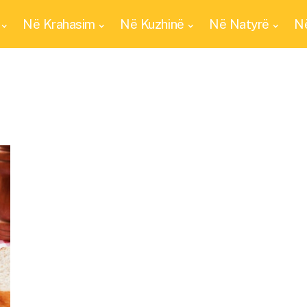
Në Krahasim
Në Kuzhinë
Në Natyrë
Në