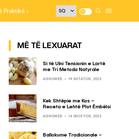
 Praktikë
MË TË LEXUARAT
Si të Ulni Tensionin e Lartë
me Tri Metoda Natyrale
AGROWEB
19 SHTATOR, 2023
Kek Shtëpie me Kos –
Receta e Lehtë Plot Ëmbëlsi
AGROWEB
14 DHJETOR, 2023
Ballokume Tradicionale –