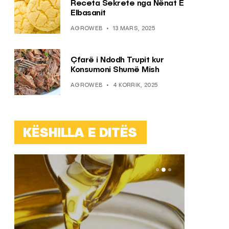
Receta Sekrete nga Nënat E
Elbasanit
AGROWEB
13 MARS, 2025
Çfarë i Ndodh Trupit kur
Konsumoni Shumë Mish
AGROWEB
4 KORRIK, 2025
KËSHILLA E DITËS