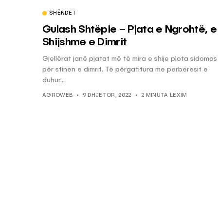
SHËNDET
Gulash Shtëpie – Pjata e Ngrohtë, e
Shijshme e Dimrit
Gjellërat janë pjatat më të mira e shije plota sidomos
për stinën e dimrit. Të përgatitura me përbërësit e
duhur...
AGROWEB
9 DHJETOR, 2022
2 MINUTA LEXIM