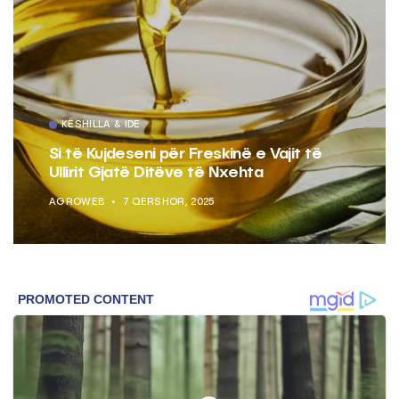
KËSHILLA & IDE
Si të Kujdeseni për Freskinë e Vajit të
Ullirit Gjatë Ditëve të Nxehta
AGROWEB
7 QERSHOR, 2025