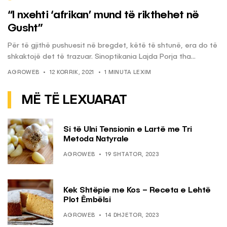
“I nxehti ‘afrikan’ mund të rikthehet në
Gusht”
Për të gjithë pushuesit në bregdet, këtë të shtunë, era do të
shkaktojë det të trazuar. Sinoptikania Lajda Porja tha...
AGROWEB
12 KORRIK, 2021
1 MINUTA LEXIM
MË TË LEXUARAT
Si të Ulni Tensionin e Lartë me Tri
Metoda Natyrale
AGROWEB
19 SHTATOR, 2023
Kek Shtëpie me Kos – Receta e Lehtë
Plot Ëmbëlsi
AGROWEB
14 DHJETOR, 2023