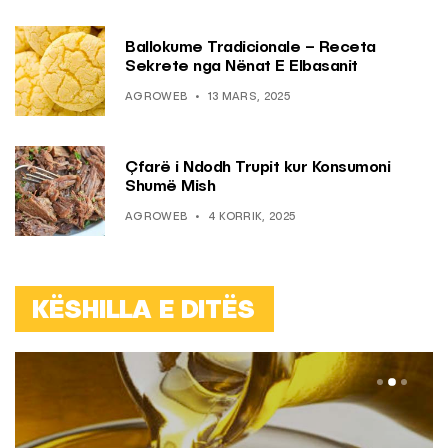
Ballokume Tradicionale – Receta
Sekrete nga Nënat E Elbasanit
AGROWEB
13 MARS, 2025
Çfarë i Ndodh Trupit kur Konsumoni
Shumë Mish
AGROWEB
4 KORRIK, 2025
KËSHILLA E DITËS