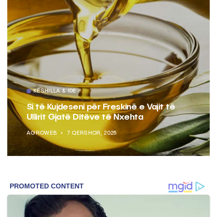
KËSHILLA & IDE
Si të Kujdeseni për Freskinë e Vajit të
Ullirit Gjatë Ditëve të Nxehta
AGROWEB
7 QERSHOR, 2025