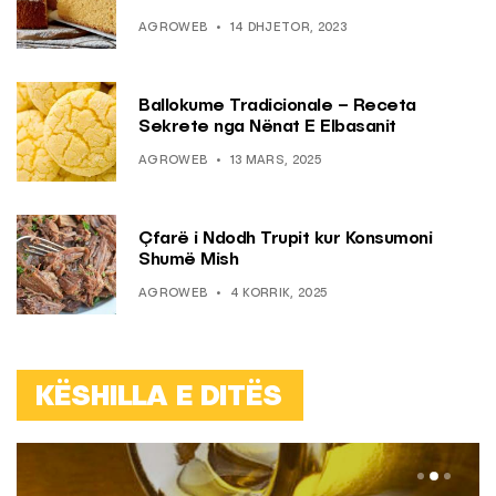
AGROWEB
14 DHJETOR, 2023
Ballokume Tradicionale – Receta
Sekrete nga Nënat E Elbasanit
AGROWEB
13 MARS, 2025
Çfarë i Ndodh Trupit kur Konsumoni
Shumë Mish
AGROWEB
4 KORRIK, 2025
KËSHILLA E DITËS