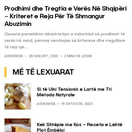
Prodhimi dhe Tregtia e Verës Në Shqipëri
– Kriteret e Reja Për Të Shmangur
Abuzimin
Qeveria parashikon mbështetjen e industrisë së prodhimit të
verës në vend, përmes vendosjes së kritereve dhe rregullave
të reja që...
AGROWEB
28 SHKURT, 2020
2 MINUTA LEXIM
MË TË LEXUARAT
Si të Ulni Tensionin e Lartë me Tri
Metoda Natyrale
AGROWEB
19 SHTATOR, 2023
Kek Shtëpie me Kos – Receta e Lehtë
Plot Ëmbëlsi