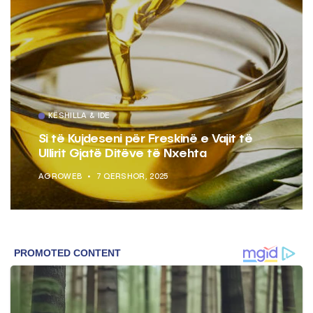
KËSHILLA & IDE
Si të Kujdeseni për Freskinë e Vajit të
Ullirit Gjatë Ditëve të Nxehta
AGROWEB
7 QERSHOR, 2025