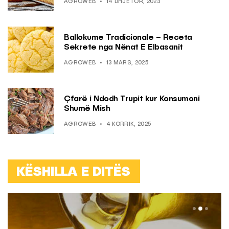
AGROWEB
14 DHJETOR, 2023
Ballokume Tradicionale – Receta
Sekrete nga Nënat E Elbasanit
AGROWEB
13 MARS, 2025
Çfarë i Ndodh Trupit kur Konsumoni
Shumë Mish
AGROWEB
4 KORRIK, 2025
KËSHILLA E DITËS