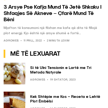
3 Arsye Pse Kafja Mund Të Jetë Shkaku I
Shfaqjes Së Akneve – Çfarë Mund Të
Bëni
Mjafton të konsumoni një filxhan me kafe që dita të fillojë
plot energji. Kjo është një arsye shumë e fortë...
AGROWEB
11 PRILL, 2022
2 MINUTA LEXIM
MË TË LEXUARAT
Si të Ulni Tensionin e Lartë me Tri
Metoda Natyrale
AGROWEB
19 SHTATOR, 2023
Kek Shtëpie me Kos – Receta e Lehtë
Plot Ëmbëlsi