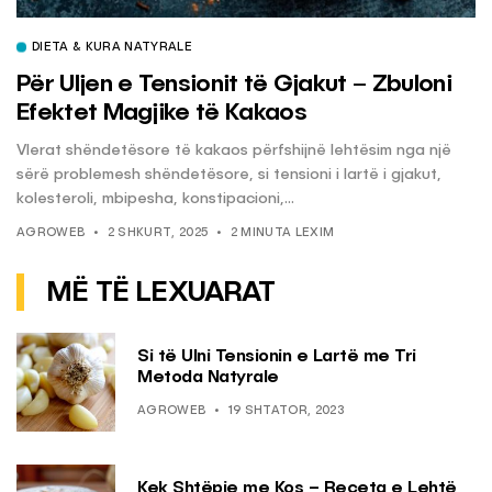
DIETA & KURA NATYRALE
Për Uljen e Tensionit të Gjakut – Zbuloni
Efektet Magjike të Kakaos
Vlerat shëndetësore të kakaos përfshijnë lehtësim nga një
sërë problemesh shëndetësore, si tensioni i lartë i gjakut,
kolesteroli, mbipesha, konstipacioni,...
AGROWEB
2 SHKURT, 2025
2 MINUTA LEXIM
MË TË LEXUARAT
Si të Ulni Tensionin e Lartë me Tri
Metoda Natyrale
AGROWEB
19 SHTATOR, 2023
Kek Shtëpie me Kos – Receta e Lehtë