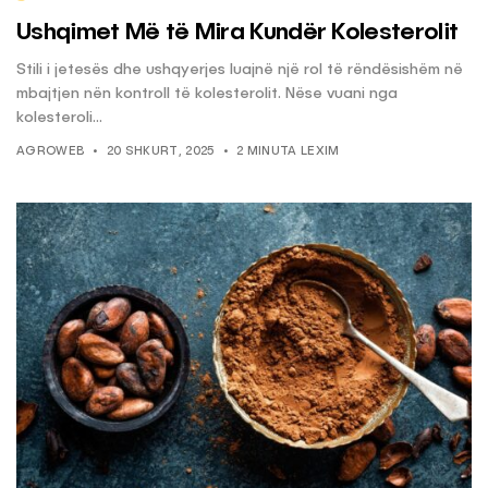
Ushqimet Më të Mira Kundër Kolesterolit
Stili i jetesës dhe ushqyerjes luajnë një rol të rëndësishëm në
mbajtjen nën kontroll të kolesterolit. Nëse vuani nga
kolesteroli...
AGROWEB
20 SHKURT, 2025
2 MINUTA LEXIM