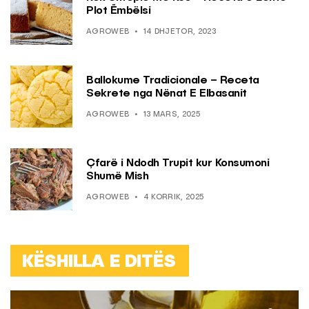
Plot Ëmbëlsi
AGROWEB
14 DHJETOR, 2023
Ballokume Tradicionale – Receta
Sekrete nga Nënat E Elbasanit
AGROWEB
13 MARS, 2025
Çfarë i Ndodh Trupit kur Konsumoni
Shumë Mish
AGROWEB
4 KORRIK, 2025
KËSHILLA E DITËS