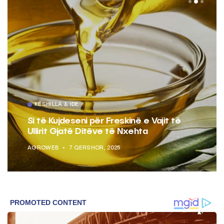
KËSHILLA & IDE
Si të Kujdeseni për Freskinë e Vajit të
Ullirit Gjatë Ditëve të Nxehta
AGROWEB
7 QERSHOR, 2025