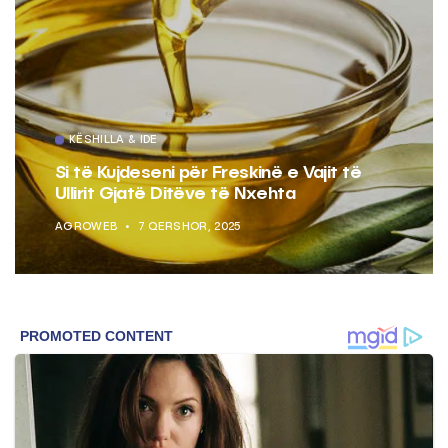
KËSHILLA & IDE
Si të Kujdeseni për Freskinë e Vajit të
Ullirit Gjatë Ditëve të Nxehta
AGROWEB
7 QERSHOR, 2025