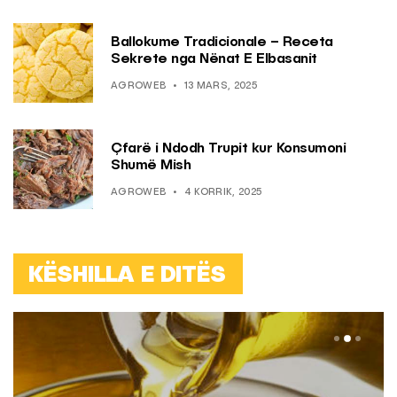
Ballokume Tradicionale – Receta
Sekrete nga Nënat E Elbasanit
AGROWEB
13 MARS, 2025
Çfarë i Ndodh Trupit kur Konsumoni
Shumë Mish
AGROWEB
4 KORRIK, 2025
KËSHILLA E DITËS