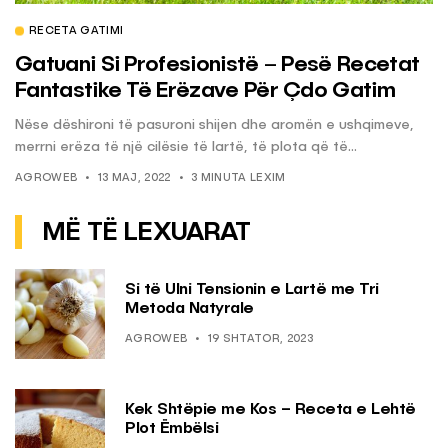
RECETA GATIMI
Gatuani Si Profesionistë – Pesë Recetat
Fantastike Të Erëzave Për Çdo Gatim
Nëse dëshironi të pasuroni shijen dhe aromën e ushqimeve,
merrni erëza të një cilësie të lartë, të plota që të...
AGROWEB
13 MAJ, 2022
3 MINUTA LEXIM
MË TË LEXUARAT
Si të Ulni Tensionin e Lartë me Tri
Metoda Natyrale
AGROWEB
19 SHTATOR, 2023
Kek Shtëpie me Kos – Receta e Lehtë
Plot Ëmbëlsi