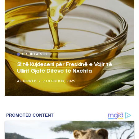
KËSHILLA & IDE
Si të Kujdeseni për Freskinë e Vajit të
Ullirit Gjatë Ditëve të Nxehta
AGROWEB
7 QERSHOR, 2025