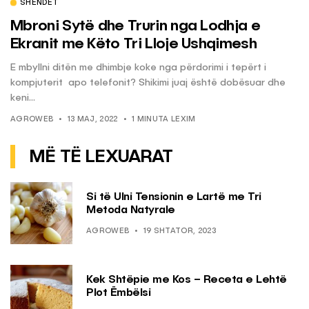
SHËNDET
Mbroni Sytë dhe Trurin nga Lodhja e
Ekranit me Këto Tri Lloje Ushqimesh
E mbyllni ditën me dhimbje koke nga përdorimi i tepërt i
kompjuterit apo telefonit? Shikimi juaj është dobësuar dhe
keni...
AGROWEB
13 MAJ, 2022
1 MINUTA LEXIM
MË TË LEXUARAT
Si të Ulni Tensionin e Lartë me Tri
Metoda Natyrale
AGROWEB
19 SHTATOR, 2023
Kek Shtëpie me Kos – Receta e Lehtë
Plot Ëmbëlsi