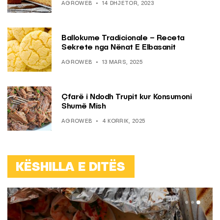
AGROWEB
14 DHJETOR, 2023
Ballokume Tradicionale – Receta
Sekrete nga Nënat E Elbasanit
AGROWEB
13 MARS, 2025
Çfarë i Ndodh Trupit kur Konsumoni
Shumë Mish
AGROWEB
4 KORRIK, 2025
KËSHILLA E DITËS