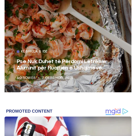
KËSHILLA & IDE
Pse Nuk Duhet të Përdorni Letrën e
Aluminit për Ruajtjen e Ushqimeve
AGROWEB
7 QERSHOR, 2025