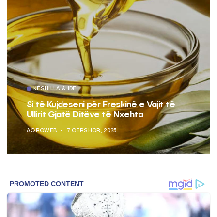
KËSHILLA & IDE
Si të Kujdeseni për Freskinë e Vajit të
Ullirit Gjatë Ditëve të Nxehta
AGROWEB
7 QERSHOR, 2025