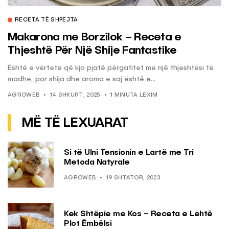
RECETA TË SHPEJTA
Makarona me Borzilok – Receta e
Thjeshtë Për Një Shije Fantastike
Është e vërtetë që kjo pjatë përgatitet me një thjeshtësi të
madhe, por shija dhe aroma e saj është e...
AGROWEB
14 SHKURT, 2025
1 MINUTA LEXIM
MË TË LEXUARAT
Si të Ulni Tensionin e Lartë me Tri
Metoda Natyrale
AGROWEB
19 SHTATOR, 2023
Kek Shtëpie me Kos – Receta e Lehtë
Plot Ëmbëlsi