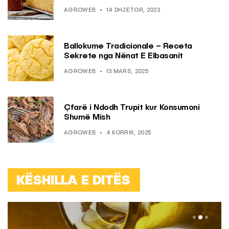
AGROWEB
14 DHJETOR, 2023
Ballokume Tradicionale – Receta
Sekrete nga Nënat E Elbasanit
AGROWEB
13 MARS, 2025
Çfarë i Ndodh Trupit kur Konsumoni
Shumë Mish
AGROWEB
4 KORRIK, 2025
KËSHILLA E DITËS