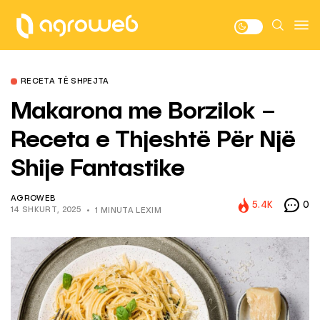
RECETA TË SHPEJTA
Makarona me Borzilok –
Receta e Thjeshtë Për Një
Shije Fantastike
AGROWEB
5.4K
0
14 SHKURT, 2025
1 MINUTA LEXIM