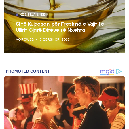
KËSHILLA & IDE
Si të Kujdeseni për Freskinë e Vajit të
Ullirit Gjatë Ditëve të Nxehta
AGROWEB
7 QERSHOR, 2025