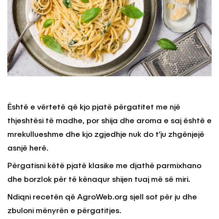
Është e vërtetë që kjo pjatë përgatitet me një
thjeshtësi të madhe, por shija dhe aroma e saj është e
mrekullueshme dhe kjo zgjedhje nuk do t’ju zhgënjejë
asnjë herë.
Përgatisni këtë pjatë klasike me djathë parmixhano
dhe borzlok për të kënaqur shijen tuaj më së miri.
Ndiqni recetën që AgroWeb.org sjell sot për ju dhe
zbuloni mënyrën e përgatitjes.