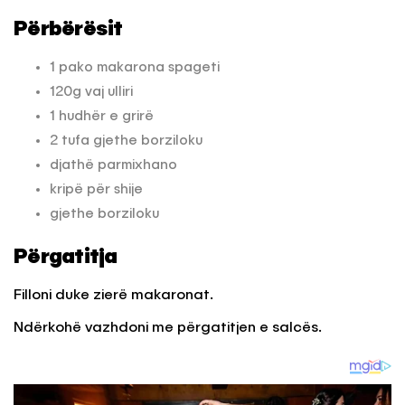
Përbërësit
1 pako makarona spageti
120g vaj ulliri
1 hudhër e grirë
2 tufa gjethe borziloku
djathë parmixhano
kripë për shije
gjethe borziloku
Përgatitja
Filloni duke zierë makaronat.
Ndërkohë vazhdoni me përgatitjen e salcës.