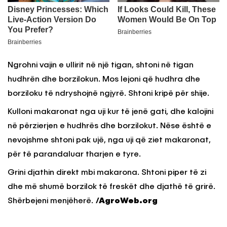
Ngrohni vajin e ullirit në një tigan, shtoni në tigan
hudhrën dhe borzilokun. Mos lejoni që hudhra dhe
borziloku të ndryshojnë ngjyrë. Shtoni kripë për shije.
Kulloni makaronat nga uji kur të jenë gati, dhe kalojini
në përzierjen e hudhrës dhe borzilokut. Nëse është e
nevojshme shtoni pak ujë, nga uji që ziet makaronat,
për të parandaluar tharjen e tyre.
Grini djathin direkt mbi makarona. Shtoni piper të zi
dhe më shumë borzilok të freskët dhe djathë të grirë.
Shërbejeni menjëherë.
/AgroWeb.org