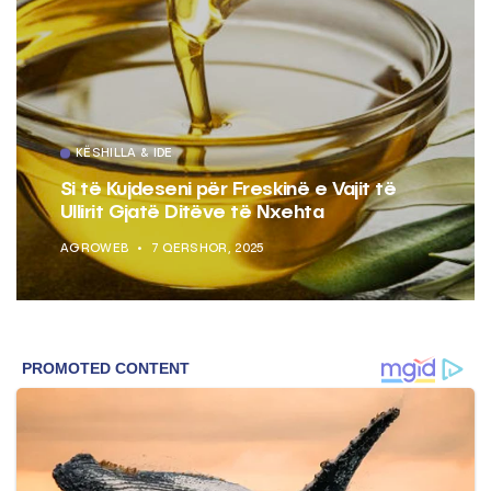
KËSHILLA & IDE
Si të Kujdeseni për Freskinë e Vajit të
Ullirit Gjatë Ditëve të Nxehta
AGROWEB
7 QERSHOR, 2025