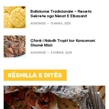
Ballokume Tradicionale – Receta
Sekrete nga Nënat E Elbasanit
AGROWEB
13 MARS, 2025
Çfarë i Ndodh Trupit kur Konsumoni
Shumë Mish
AGROWEB
4 KORRIK, 2025
KËSHILLA E DITËS