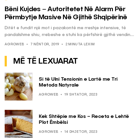
Bëni Kujdes – Autoritetet Në Alarm Për
Përmbytje Masive Në Gjithë Shqipërinë
Ditët e fundit një mot i pazakontë me rreshje intensive, të
pandalshme shiu, rrebeshe e stuhi ka përfshirë gjithë vendin....
AGROWEB
7 NËNTOR, 2019
2 MINUTA LEXIM
MË TË LEXUARAT
Si të Ulni Tensionin e Lartë me Tri
Metoda Natyrale
AGROWEB
19 SHTATOR, 2023
Kek Shtëpie me Kos – Receta e Lehtë
Plot Ëmbëlsi
AGROWEB
14 DHJETOR, 2023