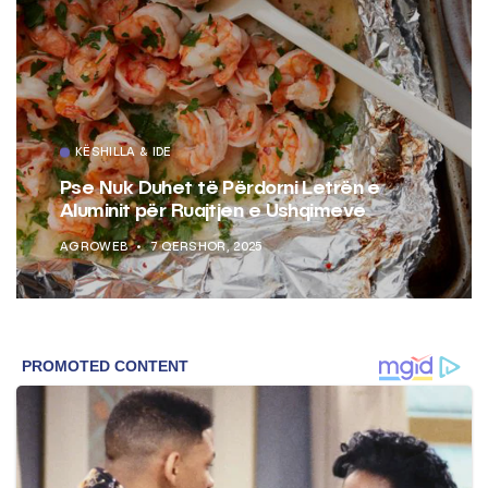
KËSHILLA & IDE
Pse Nuk Duhet të Përdorni Letrën e
Aluminit për Ruajtjen e Ushqimeve
AGROWEB
7 QERSHOR, 2025