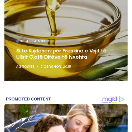
KËSHILLA & IDE
Si të Kujdeseni për Freskinë e Vajit të
Ullirit Gjatë Ditëve të Nxehta
AGROWEB
7 QERSHOR, 2025