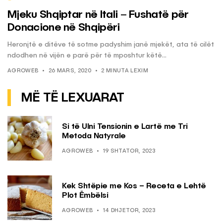
Mjeku Shqiptar në Itali – Fushatë për
Donacione në Shqipëri
Heronjtë e ditëve të sotme padyshim janë mjekët, ata të cilët
ndodhen në vijën e parë për të mposhtur këtë...
AGROWEB
26 MARS, 2020
2 MINUTA LEXIM
MË TË LEXUARAT
Si të Ulni Tensionin e Lartë me Tri
Metoda Natyrale
AGROWEB
19 SHTATOR, 2023
Kek Shtëpie me Kos – Receta e Lehtë
Plot Ëmbëlsi
AGROWEB
14 DHJETOR, 2023