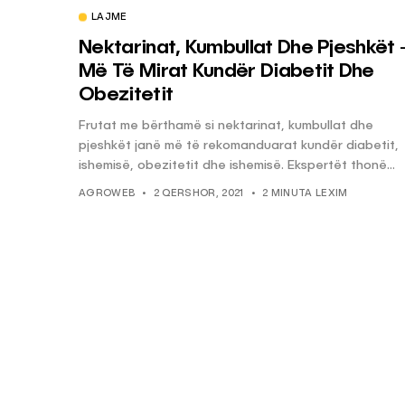
LAJME
Nektarinat, Kumbullat Dhe Pjeshkët 
KËSHILLA & IDE
Më Të Mirat Kundër Diabetit Dhe
Pse Nuk Duhet të 
Obezitetit
Letrën e Aluminit 
Frutat me bërthamë si nektarinat, kumbullat dhe
e Ushqimeve
pjeshkët janë më të rekomanduarat kundër diabetit,
AGROWEB
7 QERSHOR
ishemisë, obezitetit dhe ishemisë. Ekspertët thonë...
AGROWEB
2 QERSHOR, 2021
2 MINUTA LEXIM