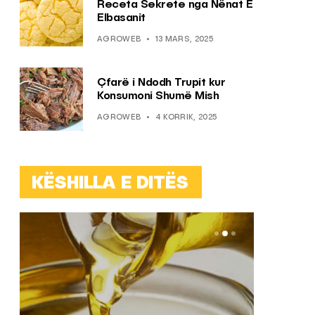
Receta Sekrete nga Nënat E
Elbasanit
AGROWEB
13 MARS, 2025
Çfarë i Ndodh Trupit kur
Konsumoni Shumë Mish
AGROWEB
4 KORRIK, 2025
KËSHILLA E DITËS