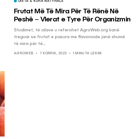
DIETA & KURA NATYRALE
Frutat Më Të Mira Për Të Rënë Në
Peshë – Vlerat e Tyre Për Organizmin
Studimet, të cilave u referohet AgroWeb.org kanë
treguar se frutat e pasura me flavonoide janë shumë
të mira për të...
AGROWEB
7 KORRIK, 2023
1 MINUTA LEXIM