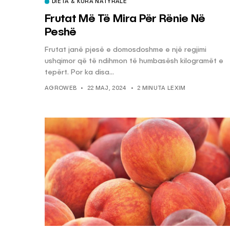
DIETA & KURA NATYRALE
Frutat Më Të Mira Për Rënie Në
Peshë
Frutat janë pjesë e domosdoshme e një regjimi
ushqimor që të ndihmon të humbasësh kilogramët e
tepërt. Por ka disa...
AGROWEB
22 MAJ, 2024
2 MINUTA LEXIM