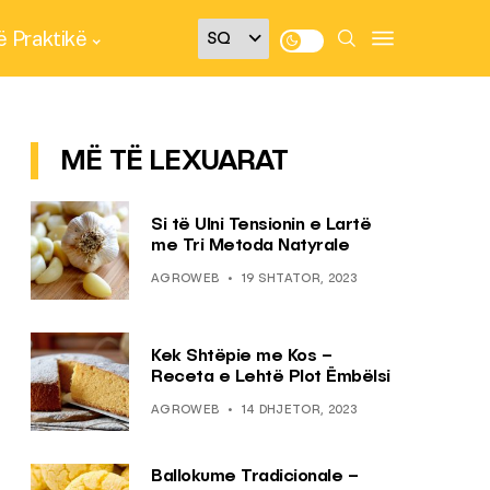
 Praktikë
MË TË LEXUARAT
Si të Ulni Tensionin e Lartë
me Tri Metoda Natyrale
AGROWEB
19 SHTATOR, 2023
Kek Shtëpie me Kos –
Receta e Lehtë Plot Ëmbëlsi
AGROWEB
14 DHJETOR, 2023
Ballokume Tradicionale –