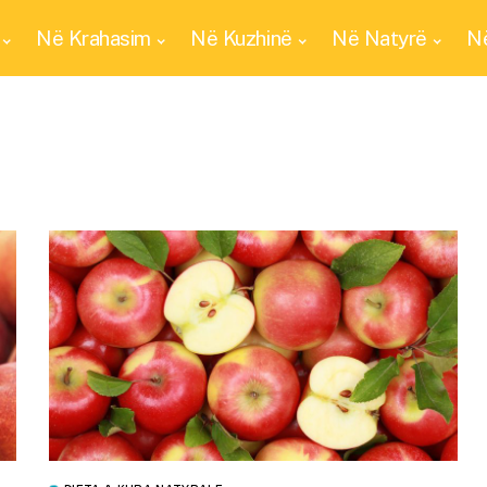
Në Krahasim
Në Kuzhinë
Në Natyrë
Në