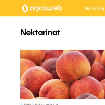
Në Formë
Nektarinat