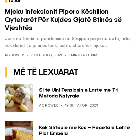
LAJME
Mjeku infeksionit Pipero Këshillon
Qytetarët Për Kujdes Gjatë Stinës së
Vjeshtës
Jemi në fundin e pandemisë në Shqipëri po jo në botë, ndaj
nuk duhet të jemi euforik, është shprehur mjeku...
AGROWEB
7 QERSHOR, 2021
1 MINUTA LEXIM
MË TË LEXUARAT
Si të Ulni Tensionin e Lartë me Tri
Metoda Natyrale
AGROWEB
19 SHTATOR, 2023
Kek Shtëpie me Kos – Receta e Lehtë
Plot Ëmbëlsi