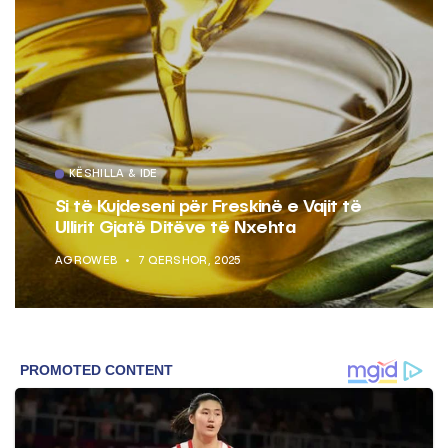
KËSHILLA & IDE
Si të Kujdeseni për Freskinë e Vajit të
Ullirit Gjatë Ditëve të Nxehta
AGROWEB
7 QERSHOR, 2025