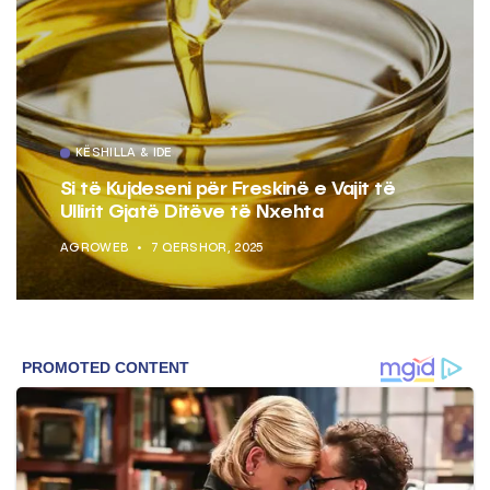
KËSHILLA & IDE
Si të Kujdeseni për Freskinë e Vajit të
Ullirit Gjatë Ditëve të Nxehta
AGROWEB
7 QERSHOR, 2025