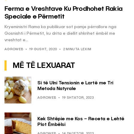
Ferma e Vreshtave Ku Prodhohet Rakia
Speciale e Përmetit
Kryeministri Rama ka publikuar sot pamje përrallore nga
Gosnishti i Përmetit, ku drita e diellit shkrihet ëmbël me
vreshtat e...
AGROWEB
19 GUSHT, 2020
2 MINUTA LEXIM
MË TË LEXUARAT
Si të Ulni Tensionin e Lartë me Tri
Metoda Natyrale
AGROWEB
19 SHTATOR, 2023
Kek Shtëpie me Kos – Receta e Lehtë
Plot Ëmbëlsi
AGROWEB
14 DHJETOR, 2023