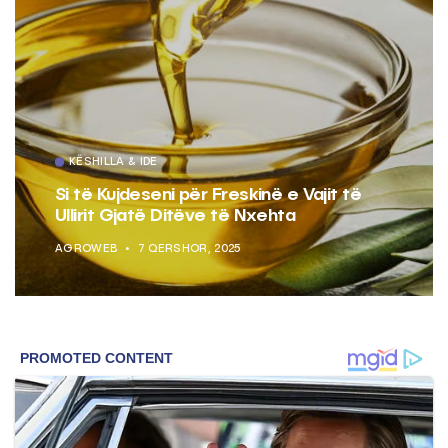
KËSHILLA & IDE
Si të Kujdeseni për Freskinë e Vajit të
Ullirit Gjatë Ditëve të Nxehta
AGROWEB
7 QERSHOR, 2025