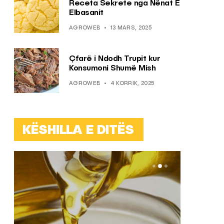
Receta Sekrete nga Nënat E
Elbasanit
AGROWEB
13 MARS, 2025
Çfarë i Ndodh Trupit kur
Konsumoni Shumë Mish
AGROWEB
4 KORRIK, 2025
KËSHILLA E DITËS