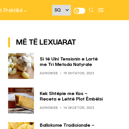
 Praktikë
MË TË LEXUARAT
Si të Ulni Tensionin e Lartë
me Tri Metoda Natyrale
AGROWEB
19 SHTATOR, 2023
Kek Shtëpie me Kos –
Receta e Lehtë Plot Ëmbëlsi
AGROWEB
14 DHJETOR, 2023
Ballokume Tradicionale –