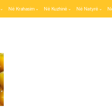
Në Krahasim
Në Kuzhinë
Në Natyrë
Në