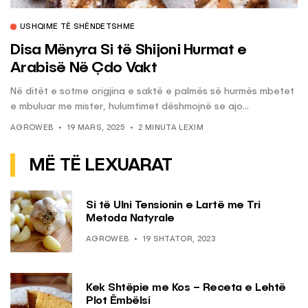
USHQIME TË SHËNDETSHME
Disa Mënyra Si të Shijoni Hurmat e
Arabisë Në Çdo Vakt
Në ditët e sotme origjina e saktë e palmës së hurmës mbetet
e mbuluar me mister, hulumtimet dëshmojnë se ajo...
AGROWEB
19 MARS, 2025
2 MINUTA LEXIM
MË TË LEXUARAT
Si të Ulni Tensionin e Lartë me Tri
Metoda Natyrale
AGROWEB
19 SHTATOR, 2023
Kek Shtëpie me Kos – Receta e Lehtë
Plot Ëmbëlsi