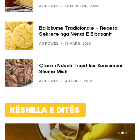
AGROWEB
14 DHJETOR, 2023
Ballokume Tradicionale – Receta
Sekrete nga Nënat E Elbasanit
AGROWEB
13 MARS, 2025
Çfarë i Ndodh Trupit kur Konsumoni
Shumë Mish
AGROWEB
4 KORRIK, 2025
KËSHILLA E DITËS