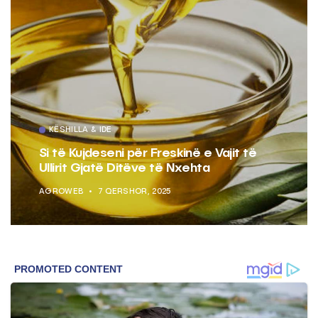
KËSHILLA & IDE
Si të Kujdeseni për Freskinë e Vajit të
Ullirit Gjatë Ditëve të Nxehta
AGROWEB
7 QERSHOR, 2025