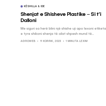
KËSHILLA & IDE
Shenjat e Shisheve Plastike – Si t’i
Dalloni
Me siguri sa herë blini një shishe uji apo lexoni etiketa
e tyre shikoni shenja të cilat shpesh mund të...
AGROWEB
11 KORRIK, 2023
1 MINUTA LEXIM