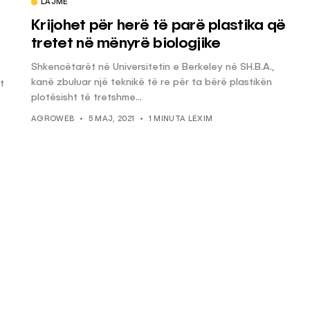
LAJME
Krijohet për herë të parë plastika që
tretet në mënyrë biologjike
Shkencëtarët në Universitetin e Berkeley në SH.B.A.,
kanë zbuluar një teknikë të re për ta bërë plastikën
t
plotësisht të tretshme...
AGROWEB
5 MAJ, 2021
1 MINUTA LEXIM