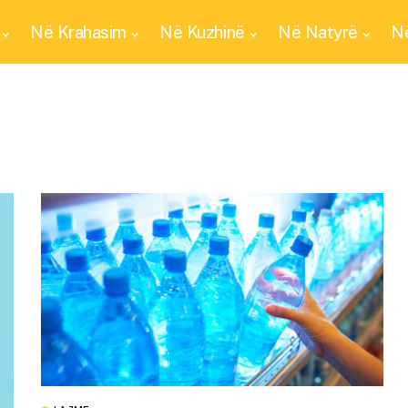
Në Krahasim
Në Kuzhinë
Në Natyrë
Në