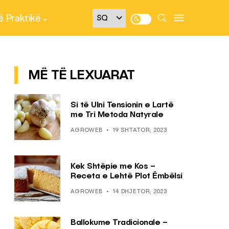
 Praktikë
MË TË LEXUARAT
Si të Ulni Tensionin e Lartë
me Tri Metoda Natyrale
AGROWEB
19 SHTATOR, 2023
Kek Shtëpie me Kos –
Receta e Lehtë Plot Ëmbëlsi
AGROWEB
14 DHJETOR, 2023
Ballokume Tradicionale –