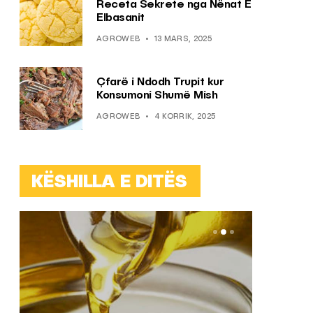
Receta Sekrete nga Nënat E
Elbasanit
AGROWEB
13 MARS, 2025
Çfarë i Ndodh Trupit kur
Konsumoni Shumë Mish
AGROWEB
4 KORRIK, 2025
KËSHILLA E DITËS