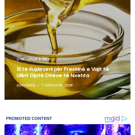
KËSHILLA & IDE
Si të Kujdeseni për Freskinë e Vajit të
Ullirit Gjatë Ditëve të Nxehta
AGROWEB
7 QERSHOR, 2025