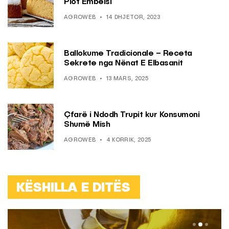
Plot Ëmbëlsi
AGROWEB
14 DHJETOR, 2023
Ballokume Tradicionale – Receta
Sekrete nga Nënat E Elbasanit
AGROWEB
13 MARS, 2025
Çfarë i Ndodh Trupit kur Konsumoni
Shumë Mish
AGROWEB
4 KORRIK, 2025
KËSHILLA E DITËS