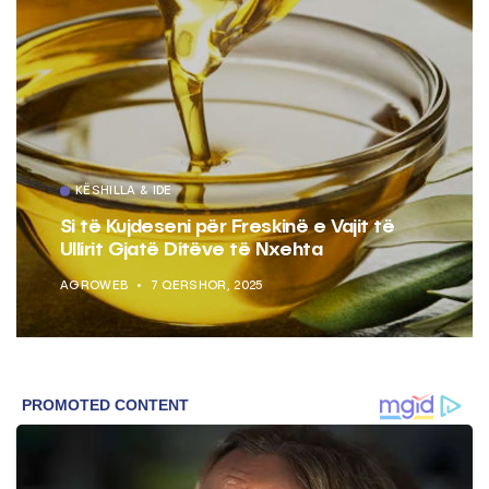
KËSHILLA & IDE
Si të Kujdeseni për Freskinë e Vajit të
Ullirit Gjatë Ditëve të Nxehta
AGROWEB
7 QERSHOR, 2025