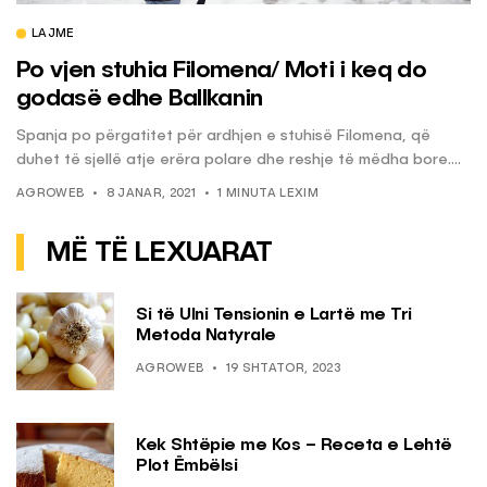
LAJME
Po vjen stuhia Filomena/ Moti i keq do
godasë edhe Ballkanin
Spanja po përgatitet për ardhjen e stuhisë Filomena, që
duhet të sjellë atje erëra polare dhe reshje të mëdha bore....
AGROWEB
8 JANAR, 2021
1 MINUTA LEXIM
MË TË LEXUARAT
Si të Ulni Tensionin e Lartë me Tri
Metoda Natyrale
AGROWEB
19 SHTATOR, 2023
Kek Shtëpie me Kos – Receta e Lehtë
Plot Ëmbëlsi