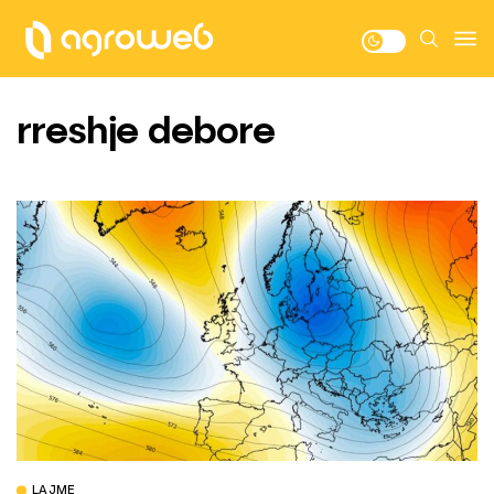
rreshje debore
LAJME