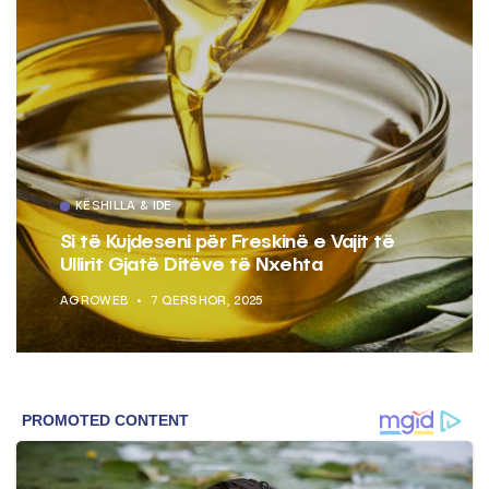
KËSHILLA & IDE
Si të Kujdeseni për Freskinë e Vajit të
Ullirit Gjatë Ditëve të Nxehta
AGROWEB
7 QERSHOR, 2025