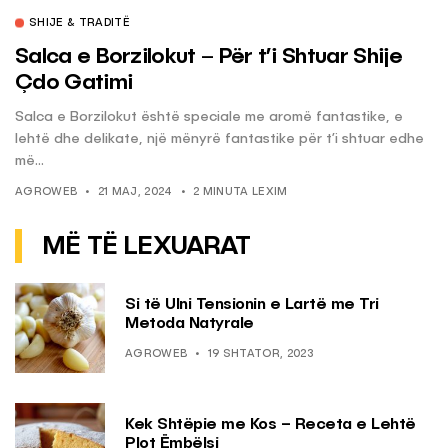
SHIJE & TRADITË
Salca e Borzilokut – Për t’i Shtuar Shije
Çdo Gatimi
Salca e Borzilokut është speciale me aromë fantastike, e
lehtë dhe delikate, një mënyrë fantastike për t’i shtuar edhe
më...
AGROWEB
21 MAJ, 2024
2 MINUTA LEXIM
MË TË LEXUARAT
Si të Ulni Tensionin e Lartë me Tri
Metoda Natyrale
AGROWEB
19 SHTATOR, 2023
Kek Shtëpie me Kos – Receta e Lehtë
Plot Ëmbëlsi