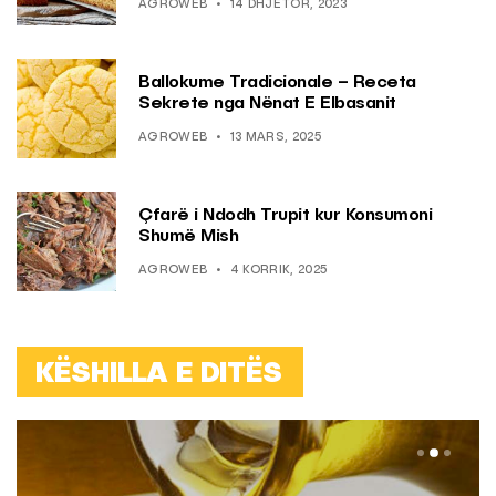
AGROWEB
14 DHJETOR, 2023
Ballokume Tradicionale – Receta
Sekrete nga Nënat E Elbasanit
AGROWEB
13 MARS, 2025
Çfarë i Ndodh Trupit kur Konsumoni
Shumë Mish
AGROWEB
4 KORRIK, 2025
KËSHILLA E DITËS