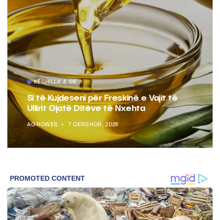
KËSHILLA & IDE
Si të Kujdeseni për Freskinë e Vajit të
Ullirit Gjatë Ditëve të Nxehta
AGROWEB
7 QERSHOR, 2025