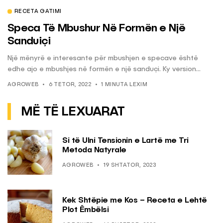
RECETA GATIMI
Speca Të Mbushur Në Formën e Një
Sanduiçi
Një mënyrë e interesante për mbushjen e specave është
edhe ajo e mbushjes në formën e një sanduçi. Ky version...
AGROWEB
6 TETOR, 2022
1 MINUTA LEXIM
MË TË LEXUARAT
Si të Ulni Tensionin e Lartë me Tri
Metoda Natyrale
AGROWEB
19 SHTATOR, 2023
Kek Shtëpie me Kos – Receta e Lehtë
Plot Ëmbëlsi