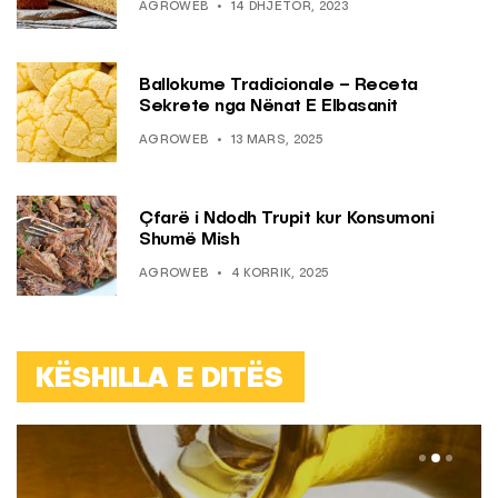
AGROWEB
14 DHJETOR, 2023
Ballokume Tradicionale – Receta
Sekrete nga Nënat E Elbasanit
AGROWEB
13 MARS, 2025
Çfarë i Ndodh Trupit kur Konsumoni
Shumë Mish
AGROWEB
4 KORRIK, 2025
KËSHILLA E DITËS