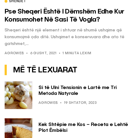
SHËNDET
Pse Sheqeri Është I Dëmshëm Edhe Kur
Konsumohet Në Sasi Të Vogla?
Sheqeri është një element i shtuar në shumë ushqime që
konsumojmë çdo ditë. Ushqimet e konservuara dhe ato të
gatshmet,...
AGROWEB
6 GUSHT, 2021
1 MINUTA LEXIM
MË TË LEXUARAT
Si të Ulni Tensionin e Lartë me Tri
Metoda Natyrale
AGROWEB
19 SHTATOR, 2023
Kek Shtëpie me Kos – Receta e Lehtë
Plot Ëmbëlsi