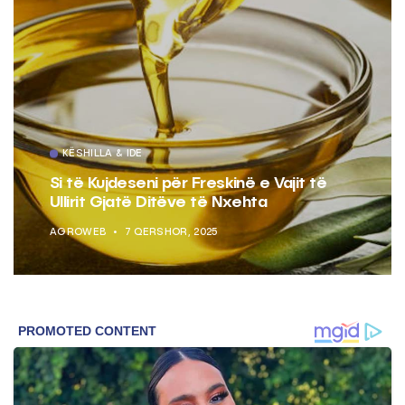
KËSHILLA & IDE
Si të Kujdeseni për Freskinë e Vajit të
Ullirit Gjatë Ditëve të Nxehta
AGROWEB
7 QERSHOR, 2025