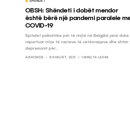
SHËNDET
OBSH: Shëndeti i dobët mendor
është bërë një pandemi paralele m
COVID-19
Spitalet psikiatrike për të rinjtë në Belgjikë janë duke
raportuar rritje të rasteve të vetëvrasjeve dhe shtim 
depresionit për...
AGROWEB
8 SHKURT, 2021
1 MINUTA LEXIM