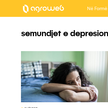
Në Formë
semundjet e depresion