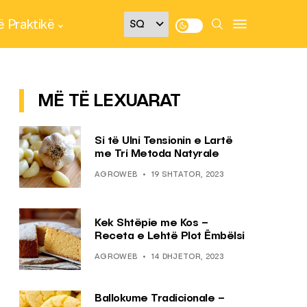
 Praktikë
MË TË LEXUARAT
Si të Ulni Tensionin e Lartë
me Tri Metoda Natyrale
AGROWEB
19 SHTATOR, 2023
Kek Shtëpie me Kos –
Receta e Lehtë Plot Ëmbëlsi
AGROWEB
14 DHJETOR, 2023
Ballokume Tradicionale –