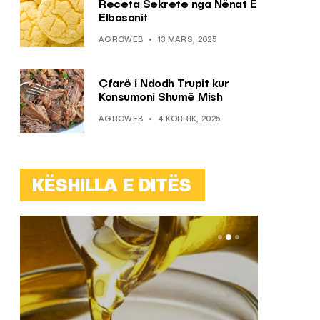
Receta Sekrete nga Nënat E
Elbasanit
AGROWEB
13 MARS, 2025
Çfarë i Ndodh Trupit kur
Konsumoni Shumë Mish
AGROWEB
4 KORRIK, 2025
KËSHILLA E DITËS