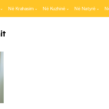
Në Krahasim
Në Kuzhinë
Në Natyrë
Në
it