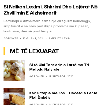
Si Ndikon Leximi, Shkrimi Dhe Lojërat Në
Zhvillimin E Alzheimerit
Sëmundja e Alzheimerit është një çrregullim neurologjik,
simptomat e së cilës përfshijnë probleme me kujtesën,
konfuzion, deri në paaftësi për...
AGROWEB
12 GUSHT, 2021
2 MINUTA LEXIM
MË TË LEXUARAT
Si të Ulni Tensionin e Lartë me Tri
Metoda Natyrale
AGROWEB
19 SHTATOR, 2023
Kek Shtëpie me Kos – Receta e Lehtë
Plot Ëmbëlsi
AGROWEB
14 DHJETOR, 2023