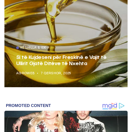
KËSHILLA & IDE
Si të Kujdeseni për Freskinë e Vajit të
Ullirit Gjatë Ditëve të Nxehta
AGROWEB
7 QERSHOR, 2025