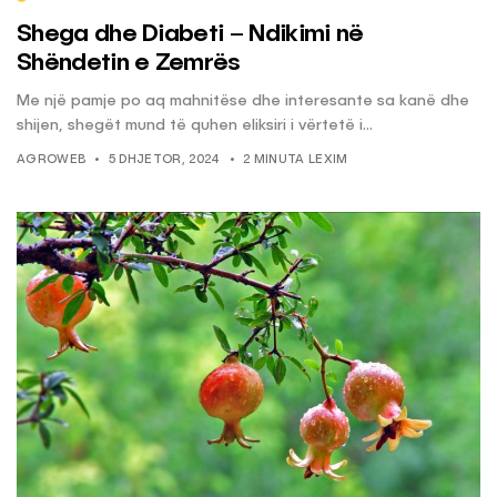
Shega dhe Diabeti – Ndikimi në
Shëndetin e Zemrës
Me një pamje po aq mahnitëse dhe interesante sa kanë dhe
shijen, shegët mund të quhen eliksiri i vërtetë i...
AGROWEB
5 DHJETOR, 2024
2 MINUTA LEXIM