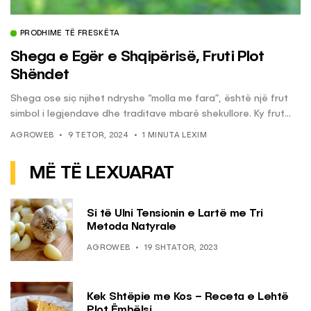
PRODHIME TË FRESKËTA
Shega e Egër e Shqipërisë, Fruti Plot
Shëndet
Shega ose siç njihet ndryshe “molla me fara”, është një frut
simbol i legjendave dhe traditave mbarë shekullore. Ky frut...
AGROWEB
9 TETOR, 2024
1 MINUTA LEXIM
MË TË LEXUARAT
Si të Ulni Tensionin e Lartë me Tri
Metoda Natyrale
AGROWEB
19 SHTATOR, 2023
Kek Shtëpie me Kos – Receta e Lehtë
Plot Ëmbëlsi