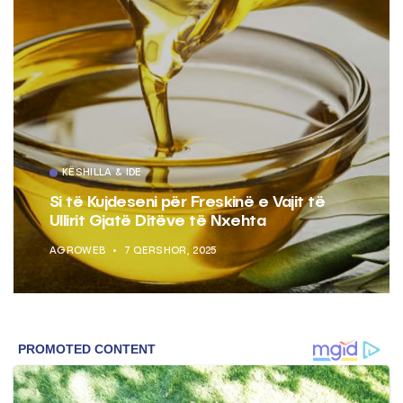
KËSHILLA & IDE
Si të Kujdeseni për Freskinë e Vajit të
Ullirit Gjatë Ditëve të Nxehta
AGROWEB
7 QERSHOR, 2025