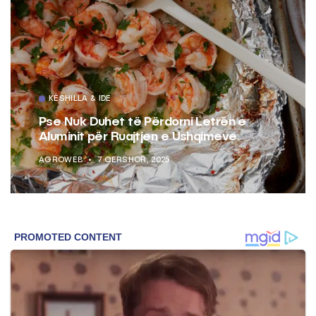
KËSHILLA & IDE
Pse Nuk Duhet të Përdorni Letrën e
Aluminit për Ruajtjen e Ushqimeve
AGROWEB
7 QERSHOR, 2025