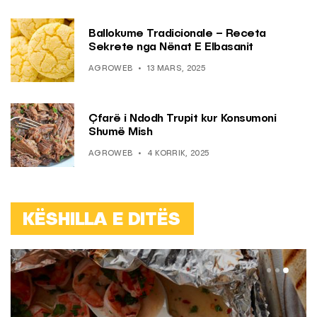
Ballokume Tradicionale – Receta
Sekrete nga Nënat E Elbasanit
AGROWEB
13 MARS, 2025
Çfarë i Ndodh Trupit kur Konsumoni
Shumë Mish
AGROWEB
4 KORRIK, 2025
KËSHILLA E DITËS