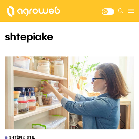
shtepiake
SHTËPI & STIL