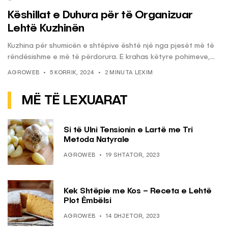
Këshillat e Duhura për të Organizuar
Lehtë Kuzhinën
Kuzhina për shumicën e shtëpive është një nga pjesët më të
rëndësishme e më të përdorura. E krahas këtyre pohimeve,...
AGROWEB
5 KORRIK, 2024
2 MINUTA LEXIM
MË TË LEXUARAT
Si të Ulni Tensionin e Lartë me Tri
Metoda Natyrale
AGROWEB
19 SHTATOR, 2023
Kek Shtëpie me Kos – Receta e Lehtë
Plot Ëmbëlsi
AGROWEB
14 DHJETOR, 2023