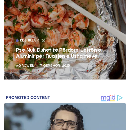
KËSHILLA & IDE
Pse Nuk Duhet të Përdorni Letrën e
Aluminit për Ruajtjen e Ushqimeve
AGROWEB
7 QERSHOR, 2025