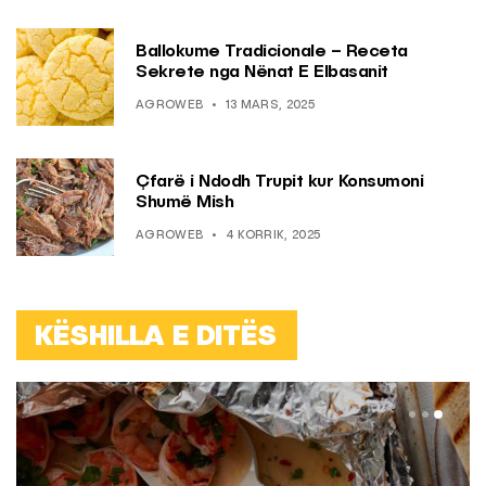
Ballokume Tradicionale – Receta
Sekrete nga Nënat E Elbasanit
AGROWEB
13 MARS, 2025
Çfarë i Ndodh Trupit kur Konsumoni
Shumë Mish
AGROWEB
4 KORRIK, 2025
KËSHILLA E DITËS