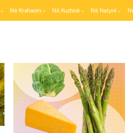
Në Krahasim
Në Kuzhinë
Në Natyrë
Në