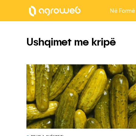
Në Formë
Ushqimet me kripë