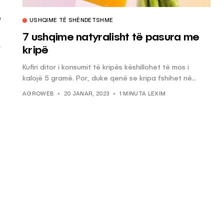
ë
USHQIME TË SHËNDETSHME
7 ushqime natyralisht të pasura me
r
kripë
Kufiri ditor i konsumit të kripës këshillohet të mos i
kalojë 5 gramë. Por, duke qenë se kripa fshihet në...
AGROWEB
20 JANAR, 2023
1 MINUTA LEXIM