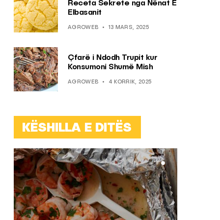
Receta Sekrete nga Nënat E
Elbasanit
AGROWEB
13 MARS, 2025
Çfarë i Ndodh Trupit kur
Konsumoni Shumë Mish
AGROWEB
4 KORRIK, 2025
KËSHILLA E DITËS