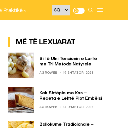
 Praktikë
MË TË LEXUARAT
Si të Ulni Tensionin e Lartë
me Tri Metoda Natyrale
AGROWEB
19 SHTATOR, 2023
Kek Shtëpie me Kos –
Receta e Lehtë Plot Ëmbëlsi
AGROWEB
14 DHJETOR, 2023
Ballokume Tradicionale –