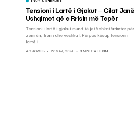
TRUPI & SHËNDETI
Tensioni i Lartë i Gjakut – Cilat Jan
Ushqimet që e Rrisin më Tepër
Tensioni i lartë i gjakut mund të jetë shkatërrimtar pë
zemrën, trurin dhe veshkat. Përpos kësaj, tensioni i
lartë i...
AGROWEB
22 MAJ, 2024
3 MINUTA LEXIM