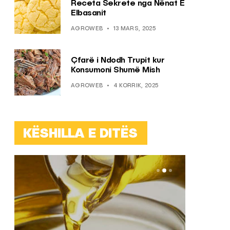
Receta Sekrete nga Nënat E
Elbasanit
AGROWEB
13 MARS, 2025
Çfarë i Ndodh Trupit kur
Konsumoni Shumë Mish
AGROWEB
4 KORRIK, 2025
KËSHILLA E DITËS