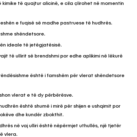
kimike të quajtur alicinë, e cila çlirohet në momentin
KËSHILLA & IDE
 peshën e fuqisë së madhe pastruese të hudhrës.
Përdorni
Rreziqet dhe Problemet që
tueshme shëndetsore.
për Ruajtjen
Vijnë Nga Akulloret e
Vjetëruara
ën ideale të jetëgjatësisë.
, 2025
AGROWEB
10 QERSHOR, 2025
jit të ullirit së brendshmi por edhe aplikimi në lëkurë
 rëndësishme është i famshëm për vlerat shëndetsore
fishon vlerat e të dy përbërësve.
tur hudhrën është shumë i mirë për shijen e ushqimit por
flokëve dhe kundër zbokthit.
rës në vaj ulliri është nëpërmjet uthullës, një tjetër
ë vlera.