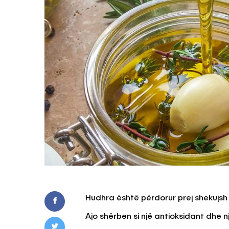
Hudhra është përdorur prej shekujs
Ajo shërben si një antioksidant dhe 