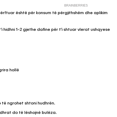
përftuar është për konsum të përgjithshëm dhe aplikim
i hidhni 1-2 gjethe dafine për t’i shtuar vlerat ushqyese
rira hollë
o të ngrohet shtoni hudhrën.
udhrat do të lëshojnë bulëza.