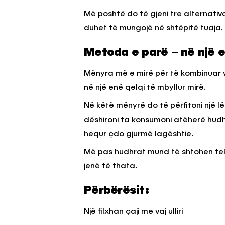
Më poshtë do të gjeni tre alternativ
duhet të mungojë në shtëpitë tuaja.
Metoda e parë – në një e
Mënyra më e mirë për të kombinuar vaj
në një enë qelqi të mbyllur mirë.
Në këtë mënyrë do të përfitoni një lë
dëshironi ta konsumoni atëherë hudhr
hequr çdo gjurmë lagështie.
Më pas hudhrat mund të shtohen tek va
jenë të thata.
Përbërësit:
Një filxhan çaji me vaj ulliri