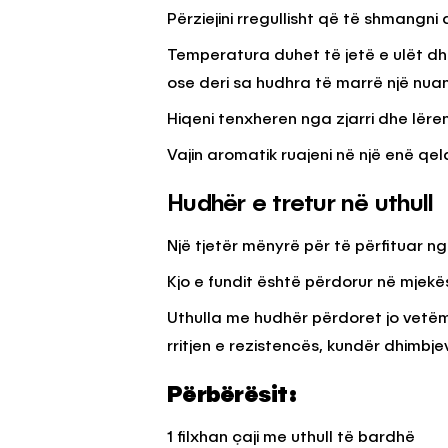
Përziejini rregullisht që të shmangni 
Temperatura duhet të jetë e ulët dh
ose deri sa hudhra të marrë një nua
Hiqeni tenxheren nga zjarri dhe lëren
Vajin aromatik ruajeni në një enë qel
Hudhër e tretur në uthull
Një tjetër mënyrë për të përfituar ng
Kjo e fundit është përdorur në mjekës
Uthulla me hudhër përdoret jo vetëm
rritjen e rezistencës, kundër dhimbje
Përbërësit:
1 filxhan çaji me uthull të bardhë