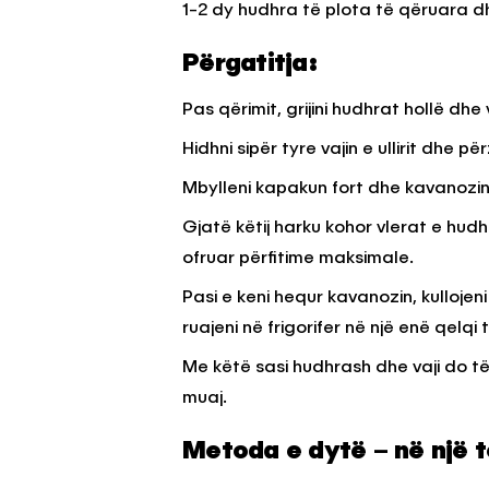
1-2 dy hudhra të plota të qëruara dh
Përgatitja:
Pas qërimit, grijini hudhrat hollë dhe
Hidhni sipër tyre vajin e ullirit dhe për
Mbylleni kapakun fort dhe kavanozin 
Gjatë këtij harku kohor vlerat e hudhr
ofruar përfitime maksimale.
Pasi e keni hequr kavanozin, kullojeni
ruajeni në frigorifer në një enë qelqi 
Me këtë sasi hudhrash dhe vaji do të 
muaj.
Metoda e dytë – në një 