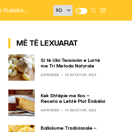
 Praktikë
MË TË LEXUARAT
Si të Ulni Tensionin e Lartë
me Tri Metoda Natyrale
AGROWEB
19 SHTATOR, 2023
Kek Shtëpie me Kos –
Receta e Lehtë Plot Ëmbëlsi
AGROWEB
14 DHJETOR, 2023
Ballokume Tradicionale –