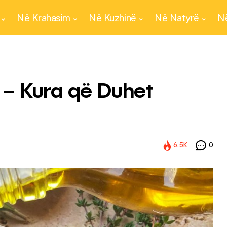
Në Krahasim
Në Kuzhinë
Në Natyrë
Në
a – Kura që Duhet
6.5K
0