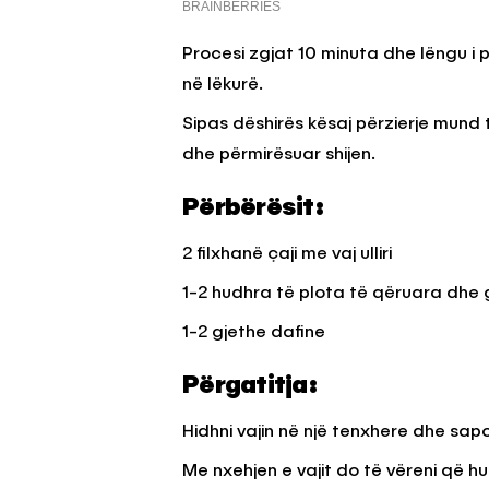
Procesi zgjat 10 minuta dhe lëngu i 
në lëkurë.
Sipas dëshirës kësaj përzierje mund t’
dhe përmirësuar shijen.
Përbërësit:
2 filxhanë çaji me vaj ulliri
1-2 hudhra të plota të qëruara dhe g
1-2 gjethe dafine
Përgatitja:
Hidhni vajin në një tenxhere dhe sap
Me nxehjen e vajit do të vëreni që h