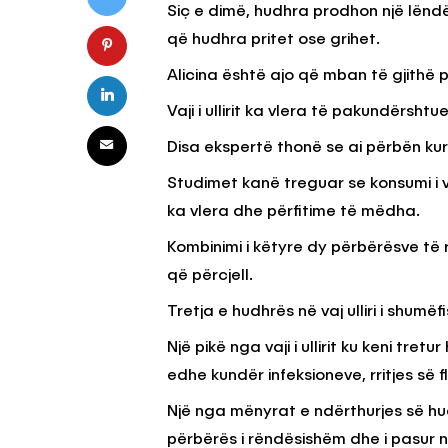
Siç e dimë, hudhra prodhon një lëndë 
që hudhra pritet ose grihet.
KËSHILLA & IDE
Alicina është ajo që mban të gjithë
Pse Nuk Duhet të 
Vaji i ullirit ka vlera të pakundërsh
Letrën e Aluminit 
e Ushqimeve
Disa ekspertë thonë se ai përbën kur
AGROWEB
7 QERSHOR
Studimet kanë treguar se konsumi i va
ka vlera dhe përfitime të mëdha.
Kombinimi i këtyre dy përbërësve të
që përcjell.
Tretja e hudhrës në vaj ulliri i shumë
Një pikë nga vaji i ullirit ku keni tre
edhe kundër infeksioneve, rritjes së 
Një nga mënyrat e ndërthurjes së hudh
përbërës i rëndësishëm dhe i pasur n