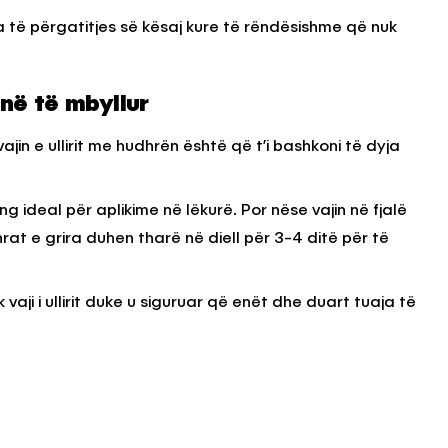
a të përgatitjes së kësaj kure të rëndësishme që nuk
në të mbyllur
in e ullirit me hudhrën është që t’i bashkoni të dyja
ng ideal për aplikime në lëkurë. Por nëse vajin në fjalë
at e grira duhen tharë në diell për 3-4 ditë për të
ji i ullirit duke u siguruar që enët dhe duart tuaja të