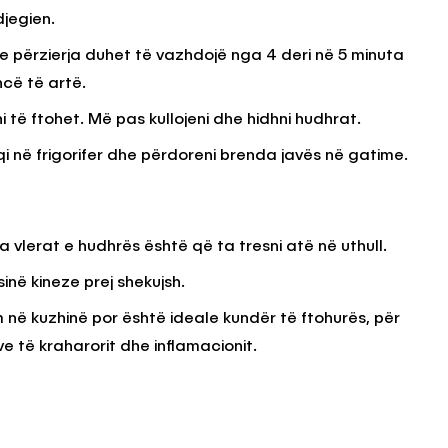
djegien.
e përzierja duhet të vazhdojë nga 4 deri në 5 minuta
ncë të artë.
i të ftohet. Më pas kullojeni dhe hidhni hudhrat.
qi në frigorifer dhe përdoreni brenda javës në gatime.
a vlerat e hudhrës është që ta tresni atë në uthull.
inë kineze prej shekujsh.
 në kuzhinë por është ideale kundër të ftohurës, për
ve të kraharorit dhe inflamacionit.