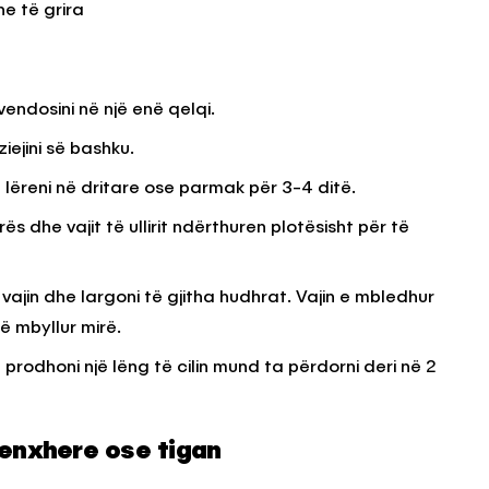
e të grira
 vendosini në një enë qelqi.
ziejini së bashku.
lëreni në dritare ose parmak për 3-4 ditë.
ës dhe vajit të ullirit ndërthuren plotësisht për të
 vajin dhe largoni të gjitha hudhrat. Vajin e mbledhur
të mbyllur mirë.
prodhoni një lëng të cilin mund ta përdorni deri në 2
tenxhere ose tigan