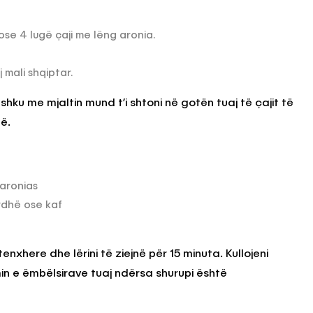
ose 4 lugë çaji me lëng aronia.
 mali shqiptar.
hku me mjaltin mund t’i shtoni në gotën tuaj të çajit të
ë.
 aronias
rdhë ose kaf
tenxhere dhe lërini të ziejnë për 15 minuta. Kullojeni
in e ëmbëlsirave tuaj ndërsa shurupi është