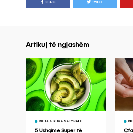
SHARE
TWEET
Artikuj të ngjashëm
DIETA & KURA NATYRALE
DI
5 Ushqime Super të
Çfa