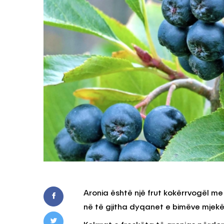
Aronia është një frut kokërrvogël me
në të gjitha dyqanet e bimëve mjekë