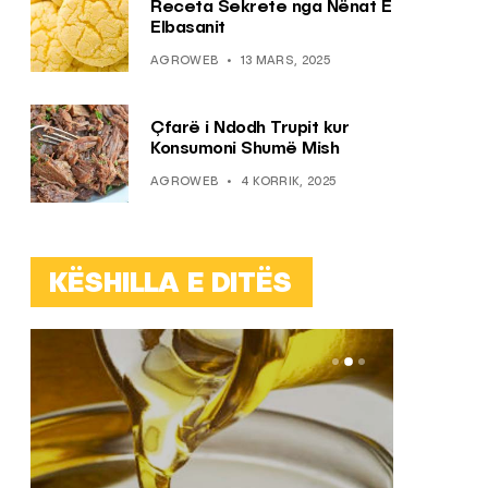
Receta Sekrete nga Nënat E
Elbasanit
AGROWEB
13 MARS, 2025
Çfarë i Ndodh Trupit kur
Konsumoni Shumë Mish
AGROWEB
4 KORRIK, 2025
KËSHILLA E DITËS