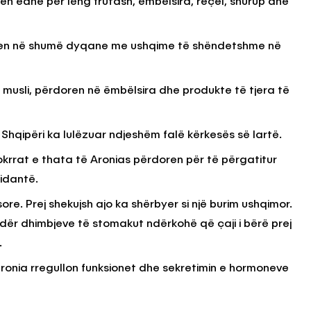
en edhe për lëng frutash, ëmbëlsira, reçel, shurup dhe
nden në shumë dyqane me ushqime të shëndetshme në
KËSHILLA & IDE
Përdorni
Rreziqet dhe Problemet që
për Ruajtjen
Vijnë Nga Akulloret e
musli, përdoren në ëmbëlsira dhe produkte të tjera të
Vjetëruara
, 2025
AGROWEB
10 QERSHOR, 2025
ë Shqipëri ka lulëzuar ndjeshëm falë kërkesës së lartë.
okrrat e thata të Aronias përdoren për të përgatitur
sidantë.
re. Prej shekujsh ajo ka shërbyer si një burim ushqimor.
undër dhimbjeve të stomakut ndërkohë që çaji i bërë prej
.
onia rregullon funksionet dhe sekretimin e hormoneve