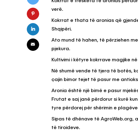
Kokrrat e freskëta të aronias përdor
verë.
Kokrrat e thata të aronias që gje
KËSHILLA & IDE
Shqipëri.
Pse Nuk Duhet të 
Letrën e Aluminit 
Ato mund të hahen, të përziehen me 
e Ushqimeve
pjekura.
AGROWEB
7 QERSHOR
Kultivimi i këtyre kokrrave magjike n
Në shumë vende të tjera të botës, k
çajin bimor tejet të pasur me antiok
Aronia është një bimë e pasur mjekëso
Frutat e saj janë përdorur si kurë k
tyre përdorej për shërimin e plagëve
Sipas të dhënave të AgroWeb.org, ar
të tiroideve.