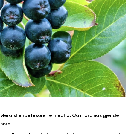
 vlera shëndetësore të mëdha. Çaji i aronias gjendet
sore.