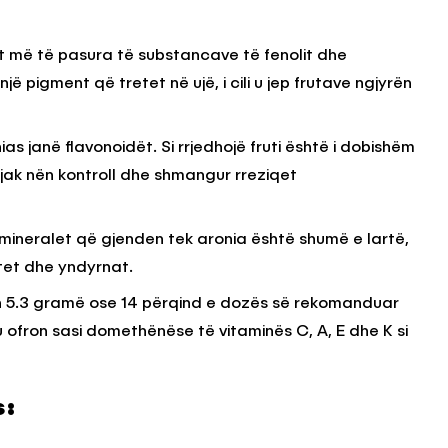
et më të pasura të substancave të fenolit dhe
ë pigment që tretet në ujë, i cili u jep frutave ngjyrën
ias janë flavonoidët. Si rrjedhojë fruti është i dobishëm
 gjak nën kontroll dhe shmangur rreziqet
e mineralet që gjenden tek aronia është shumë e lartë,
tet dhe yndyrnat.
n 5.3 gramë ose 14 përqind e dozës së rekomanduar
htu ofron sasi domethënëse të vitaminës C, A, E dhe K si
s: