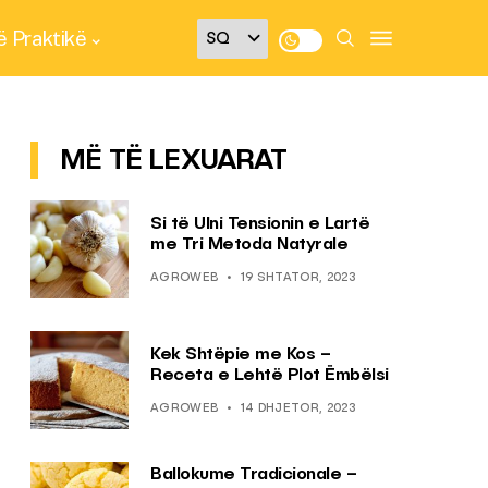
 Praktikë
MË TË LEXUARAT
Si të Ulni Tensionin e Lartë
me Tri Metoda Natyrale
AGROWEB
19 SHTATOR, 2023
Kek Shtëpie me Kos –
Receta e Lehtë Plot Ëmbëlsi
AGROWEB
14 DHJETOR, 2023
Ballokume Tradicionale –