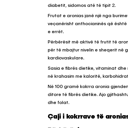
diabetit, sidomos atë të tipit 2.
Frutat e aronias janë një nga burim
veçanërisht anthocianinës që është nj
e errët.
Përbërësit më aktivë të frutit të aron
për të mbajtur nivelin e sheqerit në
kardiovaskulare.
Sasia e fibrës dietike, vitaminat dh
në krahasim me kaloritë, karbohidra
Në 100 gramë kokrra aronia gjende
ditore të fibrës dietike. Ajo gjithas
dhe folat.
Çaji i kokrrave të aronia