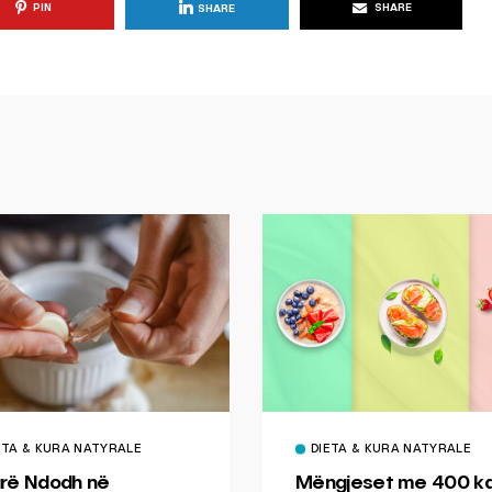
PIN
SHARE
SHARE
ETA & KURA NATYRALE
DIETA & KURA NATYRALE
rë Ndodh në
Mëngjeset me 400 kal