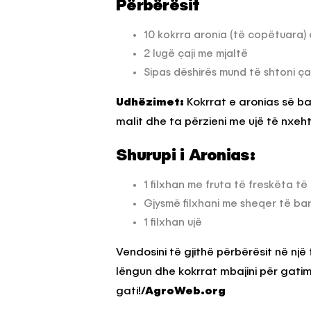
Përbërësit
10 kokrra aronia (të copëtuara) 
2 lugë çaji me mjaltë
Sipas dëshirës mund të shtoni çaj
Udhëzimet:
Kokrrat e aronias së bas
malit dhe ta përzieni me ujë të nxeht
Shurupi i Aronias:
1 filxhan me fruta të freskëta të
Gjysmë filxhani me sheqer të ba
1 filxhan ujë
Vendosini të gjithë përbërësit në një 
lëngun dhe kokrrat mbajini për gatim
gati!
/AgroWeb.org