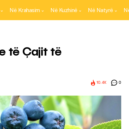
Në Krahasim
Në Kuzhinë
Në Natyrë
Në
 të Çajit të
10.4K
0