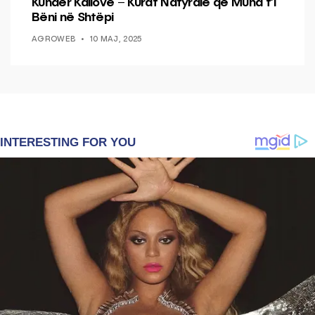
Kundër Kallove – Kurat Natyrale që Mund t’i
Bëni në Shtëpi
AGROWEB
10 MAJ, 2025