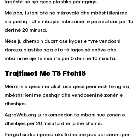
lagësht në një qese plastike për ngrirje.
Më pas, futeni atë në mikrovalë dhe mbështilleni me
një peshqir dhe mbajeni mbi zonën e pezmatuar për 15
deri në 20 minuta.
Nëse ju dhembin duart ose kyçet e tyre vendosni
doreza plastike nga ato të larjes së enëve dhe
mbajini në ujë të nxehtë për 5 deri në 10 minuta.
Trajtimet Me Të Ftohtë
Merrni një qese me akull ose qese perimesh të ngrira,
mbështilleni me peshqir dhe vendoseni në zonën e
dhimbjes.
AgroWeb.org ju rekomandon ta mbani nue zonën e
dhimbjes për 20 minuta dhe jo më shumë.
Përgatisni kompresa akulli dhe më pas përdoreni për