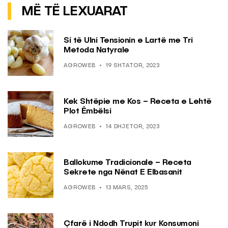
MË TË LEXUARAT
Si të Ulni Tensionin e Lartë me Tri
Metoda Natyrale
AGROWEB
19 SHTATOR, 2023
Kek Shtëpie me Kos – Receta e Lehtë
Plot Ëmbëlsi
AGROWEB
14 DHJETOR, 2023
Ballokume Tradicionale – Receta
Sekrete nga Nënat E Elbasanit
AGROWEB
13 MARS, 2025
Çfarë i Ndodh Trupit kur Konsumoni