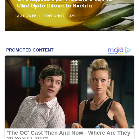
Ullirit Gjatë Ditëve të Nxehta
AGROWEB
7 QERSHOR, 2025