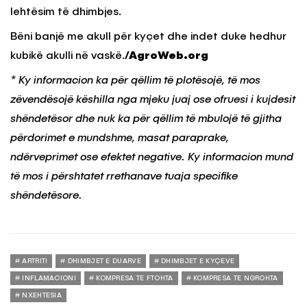
lehtësim të dhimbjes.
Bëni banjë me akull për kyçet dhe indet duke hedhur
kubikë akulli në vaskë.
/AgroWeb.org
* Ky informacion ka për qëllim të plotësojë, të mos
zëvendësojë këshilla nga mjeku juaj ose ofruesi i kujdesit
shëndetësor dhe nuk ka për qëllim të mbulojë të gjitha
përdorimet e mundshme, masat paraprake,
ndërveprimet ose efektet negative. Ky informacion mund
të mos i përshtatet rrethanave tuaja specifike
shëndetësore.
ARTRITI
DHIMBJET E DUARVE
DHIMBJET E KYÇEVE
INFLAMACIONI
KOMPRESA TE FTOHTA
KOMPRESA TE NGROHTA
NXEHTESIA