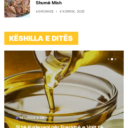
Shumë Mish
AGROWEB
4 KORRIK, 2025
KËSHILLA E DITËS
KËSHILLA & IDE
Si të Kujdeseni për Freskinë e Vajit të