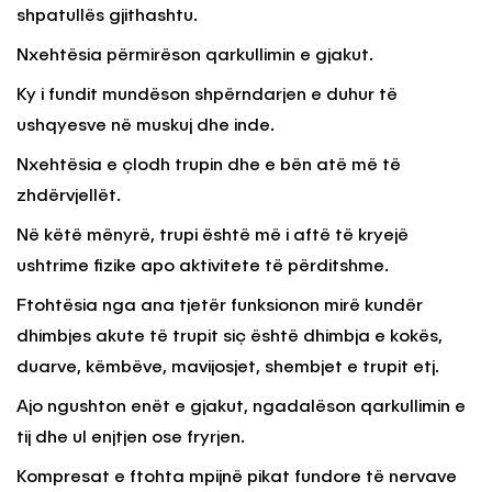
shpatullës gjithashtu.
Nxehtësia përmirëson qarkullimin e gjakut.
Ky i fundit mundëson shpërndarjen e duhur të
ushqyesve në muskuj dhe inde.
Nxehtësia e çlodh trupin dhe e bën atë më të
zhdërvjellët.
Në këtë mënyrë, trupi është më i aftë të kryejë
ushtrime fizike apo aktivitete të përditshme.
Ftohtësia nga ana tjetër funksionon mirë kundër
dhimbjes akute të trupit siç është dhimbja e kokës,
duarve, këmbëve, mavijosjet, shembjet e trupit etj.
Ajo ngushton enët e gjakut, ngadalëson qarkullimin e
tij dhe ul enjtjen ose fryrjen.
Kompresat e ftohta mpijnë pikat fundore të nervave