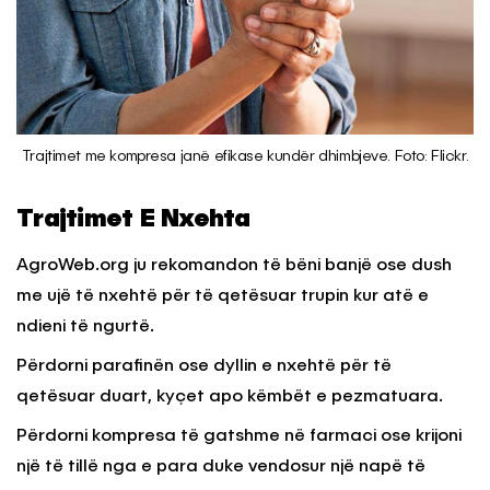
Trajtimet me kompresa janë efikase kundër dhimbjeve. Foto: Flickr.
Trajtimet E Nxehta
AgroWeb.org ju rekomandon të bëni banjë ose dush
me ujë të nxehtë për të qetësuar trupin kur atë e
ndieni të ngurtë.
Përdorni parafinën ose dyllin e nxehtë për të
qetësuar duart, kyçet apo këmbët e pezmatuara.
Përdorni kompresa të gatshme në farmaci ose krijoni
një të tillë nga e para duke vendosur një napë të