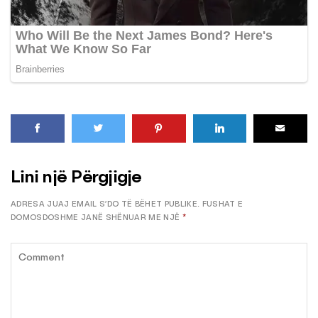
Lini një Përgjigje
ADRESA JUAJ EMAIL S’DO TË BËHET PUBLIKE.
FUSHAT E
DOMOSDOSHME JANË SHËNUAR ME NJË
*