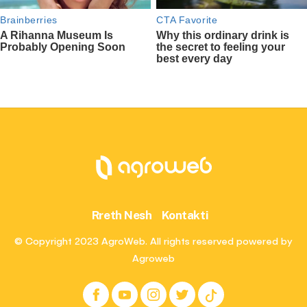
Rreth Nesh
Kontakti
© Copyright 2023 AgroWeb. All rights reserved powered by
Agroweb