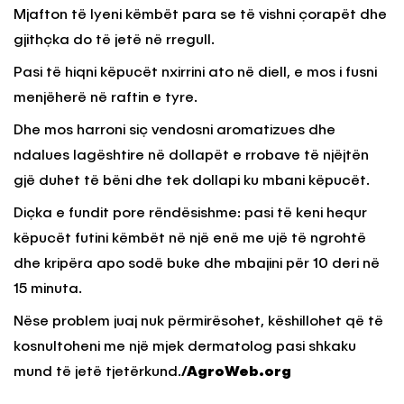
Mjafton të lyeni këmbët para se të vishni çorapët dhe
gjithçka do të jetë në rregull.
Pasi të hiqni këpucët nxirrini ato në diell, e mos i fusni
menjëherë në raftin e tyre.
Dhe mos harroni siç vendosni aromatizues dhe
ndalues lagështire në dollapët e rrobave të njëjtën
gjë duhet të bëni dhe tek dollapi ku mbani këpucët.
Diçka e fundit pore rëndësishme: pasi të keni hequr
këpucët futini këmbët në një enë me ujë të ngrohtë
dhe kripëra apo sodë buke dhe mbajini për 10 deri në
15 minuta.
Nëse problem juaj nuk përmirësohet, këshillohet që të
kosnultoheni me një mjek dermatolog pasi shkaku
mund të jetë tjetërkund.
/AgroWeb.org