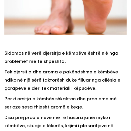
Sidomos në verë djersitja e këmbëve është një nga
problemet më të shpeshta.
Tek djersitja dhe aroma e pakëndshme e këmbëve
ndikojnë një sërë faktorësh duke filluar nga cilësia e
çorapeve e deri tek materiali i këpucëve.
Por djersitja e këmbës shkakton dhe probleme më
serioze sesa thjesht aromë e keqe.
Disa prej problemeve më të hasura janë: myku i
këmbëve, skuqje e lëkurës, krijimi i plasaritjeve në