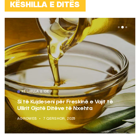
KËSHILLA E DITËS
KËSHILLA & IDE
Si të Kujdeseni për Freskinë e Vajit të
Ullirit Gjatë Ditëve të Nxehta
AGROWEB
7 QERSHOR, 2025