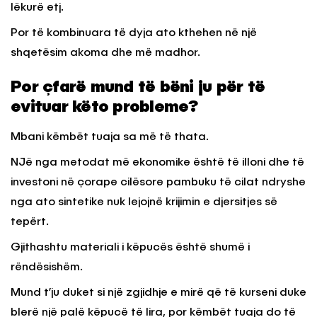
lëkurë etj.
Por të kombinuara të dyja ato kthehen në një
shqetësim akoma dhe më madhor.
Por çfarë mund të bëni ju për të
evituar këto probleme?
Mbani këmbët tuaja sa më të thata.
NJë nga metodat më ekonomike është të illoni dhe të
investoni në çorape cilësore pambuku të cilat ndryshe
nga ato sintetike nuk lejojnë krijimin e djersitjes së
tepërt.
Gjithashtu materiali i këpucës është shumë i
rëndësishëm.
Mund t’ju duket si një zgjidhje e mirë që të kurseni duke
blerë një palë këpucë të lira, por këmbët tuaja do të