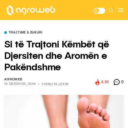
TRAJTIME & BUKURI
Si të Trajtoni Këmbët që
Djersiten dhe Aromën e
Pakëndshme
AGROWEB
4.5K
0
14 QERSHOR, 2024
2 MINUTA LEXIM