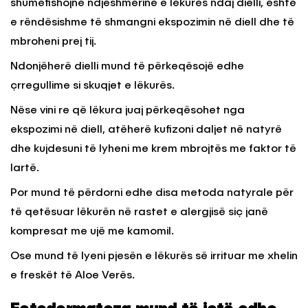
shumëfishojnë ndjeshmërinë e lëkurës ndaj dielli, është
e rëndësishme të shmangni ekspozimin në diell dhe të
mbroheni prej tij.
Ndonjëherë dielli mund të përkeqësojë edhe
çrregullime si skuqjet e lëkurës.
Nëse vini re që lëkura juaj përkeqësohet nga
ekspozimi në diell, atëherë kufizoni daljet në natyrë
dhe kujdesuni të lyheni me krem mbrojtës me faktor të
lartë.
Por mund të përdorni edhe disa metoda natyrale për
të qetësuar lëkurën në rastet e alergjisë siç janë
kompresat me ujë me kamomil.
Ose mund të lyeni pjesën e lëkurës së irrituar me xhelin
e freskët të Aloe Verës.