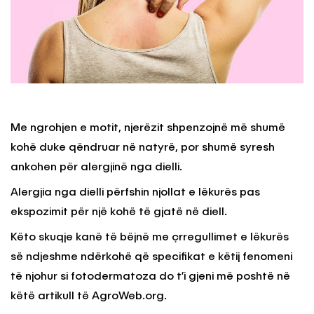
Me ngrohjen e motit, njerëzit shpenzojnë më shumë
kohë duke qëndruar në natyrë, por shumë syresh
ankohen për alergjinë nga dielli.
Alergjia nga dielli përfshin njollat e lëkurës pas
ekspozimit për një kohë të gjatë në diell.
Këto skuqje kanë të bëjnë me çrregullimet e lëkurës
së ndjeshme ndërkohë që specifikat e këtij fenomeni
të njohur si fotodermatoza do t’i gjeni më poshtë në
këtë artikull të AgroWeb.org.