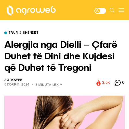
TRUPI & SHËNDETI
Alergjia nga Dielli – Çfarë
Duhet të Dini dhe Kujdesi
që Duhet të Tregoni
AGROWEB
3.5K
0
5 KORRIK, 2024
3 MINUTA LEXIM