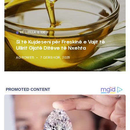
KËSHILLA & IDE
Si të Kujdeseni për Freskinë e Vajit të
Ullirit Gjatë Ditëve të Nxehta
AGROWEB
7 QERSHOR, 2025