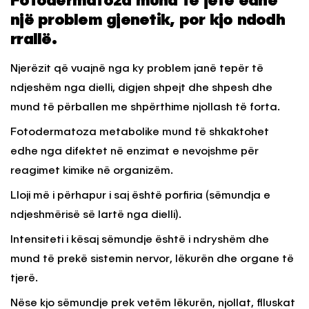
Fotodermatoza mund të jetë edhe
një problem gjenetik, por kjo ndodh
rrallë.
Njerëzit që vuajnë nga ky problem janë tepër të
ndjeshëm nga dielli, digjen shpejt dhe shpesh dhe
mund të përballen me shpërthime njollash të forta.
Fotodermatoza metabolike mund të shkaktohet
edhe nga difektet në enzimat e nevojshme për
reagimet kimike në organizëm.
Lloji më i përhapur i saj është porfiria (sëmundja e
ndjeshmërisë së lartë nga dielli).
Intensiteti i kësaj sëmundje është i ndryshëm dhe
mund të prekë sistemin nervor, lëkurën dhe organe të
tjerë.
Nëse kjo sëmundje prek vetëm lëkurën, njollat, flluskat