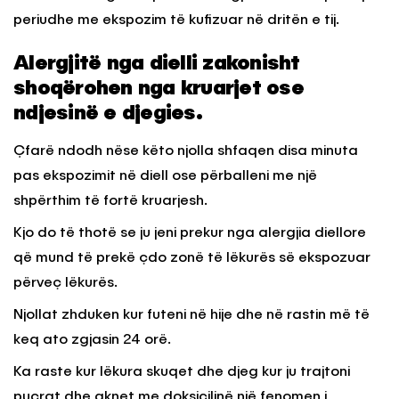
periudhe me ekspozim të kufizuar në dritën e tij.
Alergjitë nga dielli zakonisht
shoqërohen nga kruarjet ose
ndjesinë e djegies.
Çfarë ndodh nëse këto njolla shfaqen disa minuta
pas ekspozimit në diell ose përballeni me një
shpërthim të fortë kruarjesh.
Kjo do të thotë se ju jeni prekur nga alergjia diellore
që mund të prekë çdo zonë të lëkurës së ekspozuar
përveç lëkurës.
Njollat zhduken kur futeni në hije dhe në rastin më të
keq ato zgjasin 24 orë.
Ka raste kur lëkura skuqet dhe djeg kur ju trajtoni
puçrat dhe aknet me doksicilinë një fenomen i