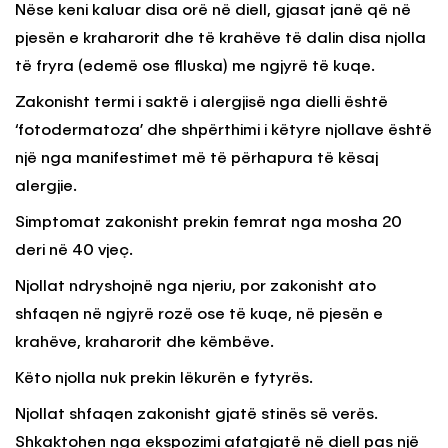
Nëse keni kaluar disa orë në diell, gjasat janë që në
pjesën e kraharorit dhe të krahëve të dalin disa njolla
të fryra (edemë ose flluska) me ngjyrë të kuqe.
Zakonisht termi i saktë i alergjisë nga dielli është
‘fotodermatoza’ dhe shpërthimi i këtyre njollave është
një nga manifestimet më të përhapura të kësaj
alergjie.
Simptomat zakonisht prekin femrat nga mosha 20
deri në 40 vjeç.
Njollat ndryshojnë nga njeriu, por zakonisht ato
shfaqen në ngjyrë rozë ose të kuqe, në pjesën e
krahëve, kraharorit dhe këmbëve.
Këto njolla nuk prekin lëkurën e fytyrës.
Njollat shfaqen zakonisht gjatë stinës së verës.
Shkaktohen nga ekspozimi afatgjatë në diell pas një