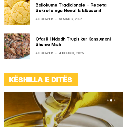
Ballokume Tradicionale – Receta
Sekrete nga Nënat E Elbasanit
AGROWEB
13 MARS, 2025
Çfarë i Ndodh Trupit kur Konsumoni
Shumë Mish
AGROWEB
4 KORRIK, 2025
KËSHILLA E DITËS