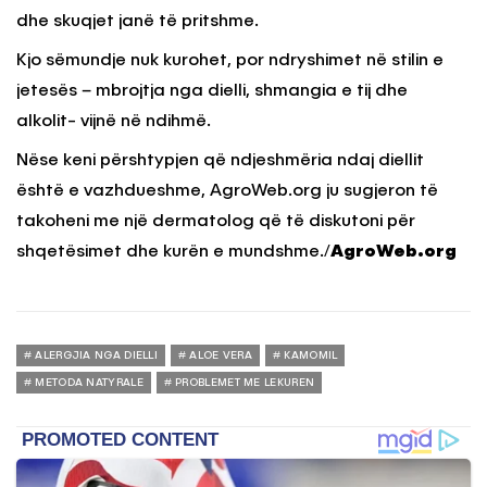
dhe skuqjet janë të pritshme.
Kjo sëmundje nuk kurohet, por ndryshimet në stilin e
jetesës – mbrojtja nga dielli, shmangia e tij dhe
alkolit- vijnë në ndihmë.
Nëse keni përshtypjen që ndjeshmëria ndaj diellit
është e vazhdueshme, AgroWeb.org ju sugjeron të
takoheni me një dermatolog që të diskutoni për
shqetësimet dhe kurën e mundshme./
AgroWeb.org
ALERGJIA NGA DIELLI
ALOE VERA
KAMOMIL
METODA NATYRALE
PROBLEMET ME LEKUREN